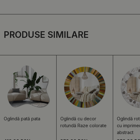
PRODUSE SIMILARE
Oglindă pată pata
Oglindă cu decor
Oglindă ro
rotundă Raze colorate
cu imprimeu
abstract