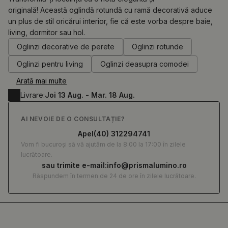
originală! Această oglindă rotundă cu ramă decorativă aduce
un plus de stil oricărui interior, fie că este vorba despre baie,
0.00
RON
living, dormitor sau hol.
Oglinzi decorative de perete
Oglinzi rotunde
Oglinzi pentru living
Oglinzi deasupra comodei
Arată mai multe
Livrare:
Joi 13 Aug. - Mar. 18 Aug.
AI NEVOIE DE O CONSULTAȚIE?
Apel
(40) 312294741
Vom fi bucuroși să vă ajutăm de la 8:00 la 17:00 în zilele
lucrătoare.
sau trimite e-mail:
info@prismalumino.ro
Răspundem în termen de 24 de ore în zilele lucrătoare.