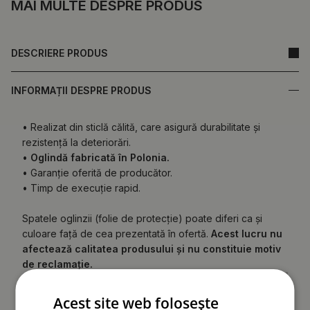
MAI MULTE DESPRE PRODUS
DESCRIERE PRODUS
INFORMAȚII DESPRE PRODUS
• Realizat din sticlă călită, care asigură durabilitate și
rezistență la deteriorări.
•
Oglindă fabricată în Polonia.
• Garanție oferită de producător.
• Timp de execuție rapid.
Spatele oglinzii (folie de protecție) poate diferi ca și
culoare față de cea prezentată în ofertă.
Acest lucru nu
afectează calitatea produsului și nu constituie motiv
de reclamație.
Acest site web folosește