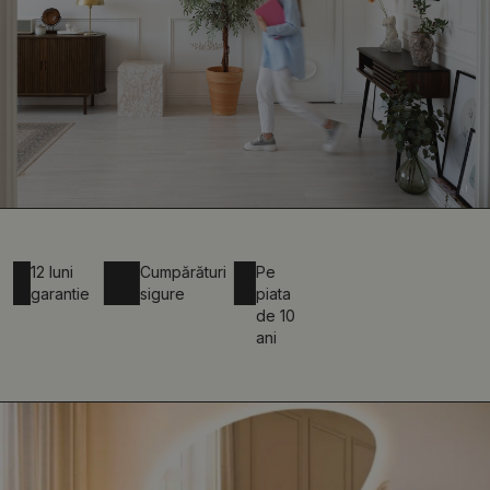
uni
Cumpărături
Pe
ntie
sigure
piata
de 10
ani