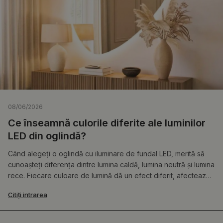
08/06/2026
Ce înseamnă culorile diferite ale luminilor
LED din oglindă?
Când alegeți o oglindă cu iluminare de fundal LED, merită să
cunoașteți diferența dintre lumina caldă, lumina neutră și lumina
rece. Fiecare culoare de lumină dă un efect diferit, afectează
diferit aspectul feței în reflex și creează o atmosferă diferită în
Citiți intrarea
interior.