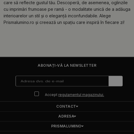
care să reflecte gustul tău. Descoperă, de asemenea, oglinzile
cu imprimări frumoase pe ramă - o modalitate unică de a adăuga
interioarelor un stil și o eleganță inconfundabile. Alege
Prismalumino.ro și creează un spațiu care inspiră în fiecare zi!
ABONAȚI-VĂ LA NEWSLETTER
Accept
regulamentul magazinului.
CONTACT
ADRESA
PRISMALUMINO