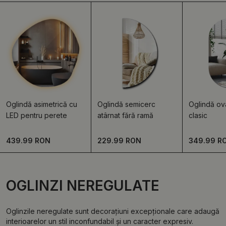
Oglindă asimetrică cu
Oglindă semicerc
Oglindă ov
LED pentru perete
atârnat fără ramă
clasic
439.99 RON
229.99 RON
349.99 R
OGLINZI NEREGULATE
Oglinzile neregulate sunt decorațiuni excepționale care adaugă
interioarelor un stil inconfundabil și un caracter expresiv.