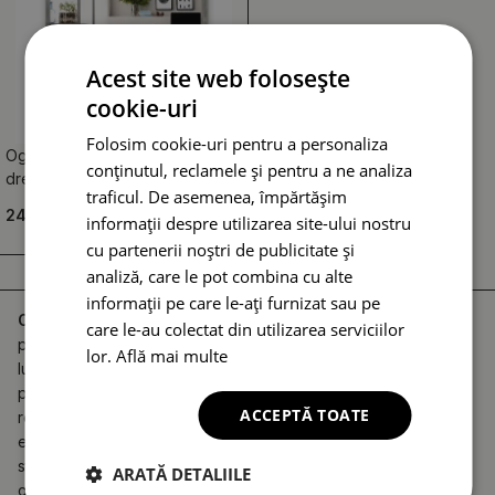
Acest site web folosește
cookie-uri
Folosim cookie-uri pentru a personaliza
Oglindă ornamentală de perete
conținutul, reclamele și pentru a ne analiza
dreptunghiulară argintie
traficul. De asemenea, împărtășim
249.99 RON
informații despre utilizarea site-ului nostru
cu partenerii noștri de publicitate și
analiză, care le pot combina cu alte
informații pe care le-ați furnizat sau pe
Oglinzi cu ramă argintie
reprezintă o alegere sofisticată
care le-au colectat din utilizarea serviciilor
pentru orice locuință care are nevoie de un plus de
lor.
Află mai multe
luminozitate și un accent decorativ modern. Această
piesă centrală de design emană un rafinament discret,
ACCEPTĂ TOATE
reușind să integreze armonios elementele metalice în
estetica generală a camerei. Suprafața perfect netedă a
sticlei oferă o
reflexie clară și fidelă
, fără distorsiuni,
ARATĂ DETALIILE
contribuind la confortul zilnic al utilizatorilor. Rama