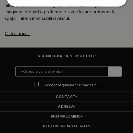
minimalistă de culoare argintie încadrează elegant
imaginea, oferind o profunzime vizuală care ordonează
spațiul într-un mod subtil și plăcut.
Citiți mai mult
ABONAȚI-VĂ LA NEWSLETTER
Accept
regulamentul magazinului.
CONTACT
ADRESA
PRISMALUMINO
REGLEMENTĂRI LEGALE