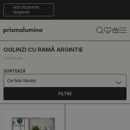
 zile pentru a
Livrare
ECO-
(40) 312294741
(engleză)
eveni
sigură
Friendly
0
0
OGLINZI CU RAMĂ ARGINTIE
1 produse
SORTEAZĂ
Cel Mai Vândut
FILTRE