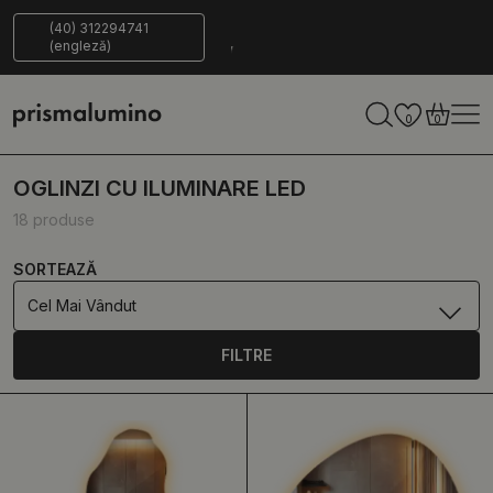
le pentru a
Livrare
ECO-
(40) 312294741
(engleză)
ni
sigură
Friendly
0
0
OGLINZI CU ILUMINARE LED
18 produse
SORTEAZĂ
Cel Mai Vândut
FILTRE