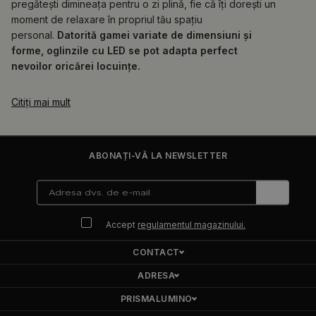
pregătești dimineața pentru o zi plină, fie că îți dorești un
moment de relaxare în propriul tău spațiu
personal.
Datorită gamei variate de dimensiuni și
forme, oglinzile cu LED se pot adapta perfect
nevoilor oricărei locuințe.
Citiți mai mult
ABONAȚI-VĂ LA NEWSLETTER
Accept
regulamentul magazinului.
CONTACT
ADRESA
PRISMALUMINO