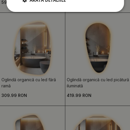
ARATĂ DETALIILE
599.99 RON
539.99 RON
Oglindă organică cu led fără
Oglindă organică cu led picătură
ramă
iluminată
309.99 RON
419.99 RON