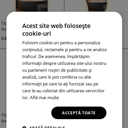
Oglindă dreptunghiulară cu
Oglindă asimetrica cu led
Acest site web folosește
iluminare de fundal LED
elegantă
cookie-uri
549.99 RON
529.99 RON
Folosim cookie-uri pentru a personaliza
conținutul, reclamele și pentru a ne analiza
traficul. De asemenea, împărtășim
informații despre utilizarea site-ului nostru
cu partenerii noștri de publicitate și
analiză, care le pot combina cu alte
informații pe care le-ați furnizat sau pe
care le-au colectat din utilizarea serviciilor
lor.
Află mai multe
ACCEPTĂ TOATE
Oglindă în formă de pată cu
Oglindă pătrată LED modern
iluminare LED