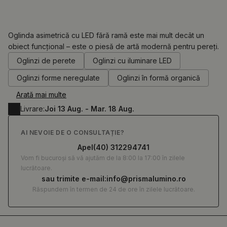
Oglinda asimetrică cu LED fără ramă este mai mult decât un
obiect funcțional – este o piesă de artă modernă pentru pereți.
0.00
RON
Oglinzi de perete
Oglinzi cu iluminare LED
Oglinzi forme neregulate
Oglinzi în formă organică
Arată mai multe
Livrare:
Joi 13 Aug. - Mar. 18 Aug.
AI NEVOIE DE O CONSULTAȚIE?
Apel
(40) 312294741
Vom fi bucuroși să vă ajutăm de la 8:00 la 17:00 în zilele
lucrătoare.
sau trimite e-mail:
info@prismalumino.ro
Răspundem în termen de 24 de ore în zilele lucrătoare.