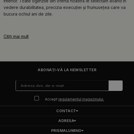
interior. Toate oglinzile din oferta noastră le selectăm având în
vedere durabilitatea, precizia execuției și frumusețea care va
bucura ochiul ani de zile.
Citiți mai mult
ABONAȚI-VĂ LA NEWSLETTER
Accept
regulamentul magazinului.
CONTACT
ADRESA
PRISMALUMINO