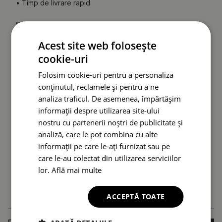
• Timp de livrare rapid
Spatele oglinzii (folie de protecție) poate diferi ca și
culoare față de cel prezentat în ofertă.
Acest lucru nu
Acest site web folosește
afectează calitatea produsului și nu constituie motiv
cookie-uri
de reclamație.
Folosim cookie-uri pentru a personaliza
conținutul, reclamele și pentru a ne
analiza traficul. De asemenea, împărtășim
informații despre utilizarea site-ului
nostru cu partenerii noștri de publicitate și
analiză, care le pot combina cu alte
informații pe care le-ați furnizat sau pe
care le-au colectat din utilizarea serviciilor
lor.
Află mai multe
ACCEPTĂ TOATE