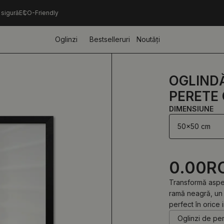
 sigură
ECO-Friendly
Oglinzi
Bestselleruri
Noutăți
OGLIND
PERETE
DIMENSIUNE
50x50 cm
0.00
R
Transformă aspec
ramă neagră, un 
perfect în orice i
Oglinzi de pe