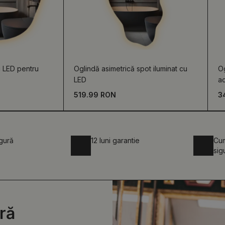
u LED pentru
Oglindă asimetrică spot iluminat cu
Og
LED
ac
519.99 RON
3
igură
12 luni garantie
Cum
sig
ră