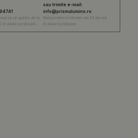
sau trimite e-mail:
294741
info@prismalumino.ro
roși să vă ajutăm de la
Răspundem în termen de 24 de ore
0 în zilele lucrătoare.
în zilele lucrătoare.