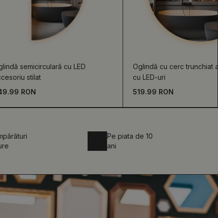
lindă semicirculară cu LED
Oglindă cu cerc trunchiat 
cesoriu stilat
cu LED-uri
49.99 RON
519.99 RON
părături
Pe piata de 10
ure
ani