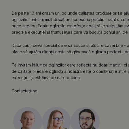
De peste 10 ani creăm un loc unde calitatea produselor se af
oglinzile sunt mai mult decât un accesoriu practic - sunt un e
orice interior. Toate oglinzile din oferta noastră le selectăm a
precizia execuției și frumusețea care va bucura ochiul ani de 
Dacă cauți ceva special care să aducă strălucire casei tale - ai 
place să ajutăm clienții noștri să găsească oglinda perfect adapta
Te invităm în lumea oglinzilor care reflectă nu doar imagini, ci
de calitate. Fiecare oglindă a noastră este o combinație între c
execuției și estetica pe care o cauți!
Contactaţi-ne