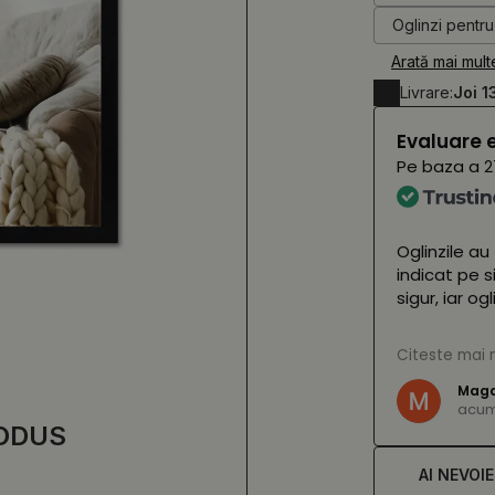
Oglinzi pentru 
Arată mai mult
Livrare:
Joi 1
Evaluare 
Pe baza a
2
 astăzi și arată uimitor 🤩 Nu le vom vedea
Oglinzile au
a lor (cu LED-urile aprinse) până în
indicat pe s
arată fantastic! Personalul magazinului
sigur, iar o
amabil și, fără ezitare, ne-a salvat într-o
n care un colet s-a pierdut pe drum. Îi
(Tradus de
Citeste mai 
ă inima ❤️
Magd
acum 
e,
vezi originalul
)
ODUS
AI NEVOI