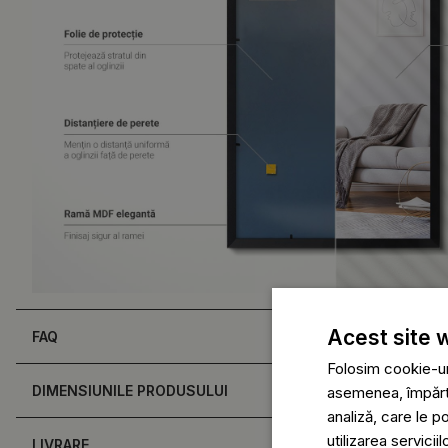
Acest site 
FAQ
Folosim cookie-uri
DIMENSIUNILE PRODUSULUI
asemenea, împărtăș
analiză, care le p
utilizarea serviciil
LIVRARE