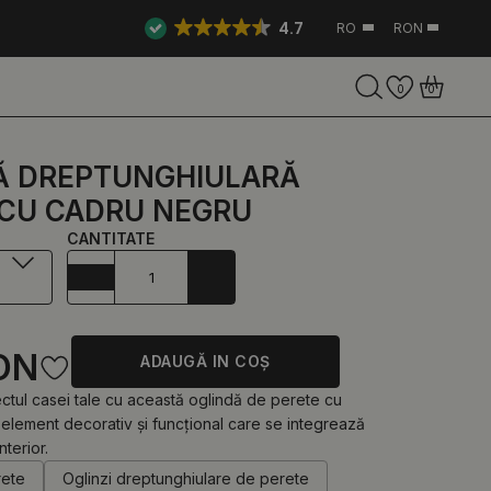
4.7
RO
RON
0
0
Ă DREPTUNGHIULARĂ
 CU CADRU NEGRU
CANTITATE
ON
ADAUGĂ IN COŞ
tul casei tale cu această oglindă de perete cu
element decorativ și funcțional care se integrează
nterior.
rete
Oglinzi dreptunghiulare de perete