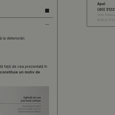
Apel
(40) 312
Vom fi bucu
8:00 la 17:0
ă la deteriorări.
ită față de cea prezentată în
constituie un motiv de