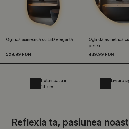
Oglindă asimetrică cu LED elegantă
Oglindă asimetrică c
perete
529.99 RON
439.99 RON
Returneaza in
Livrare s
14 zile
Reflexia ta, pasiunea noast