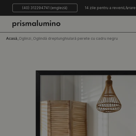
(40) 312294741 (engleză)
14 zile pentru a reveni
Livrare
Acasă
_
Oglinzi
_
Oglindă dreptunghiulară perete cu cadru negru