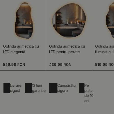
Oglindă asimetrică cu
Oglindă asimetrică cu
Oglindă asi
LED elegantă
LED pentru perete
iluminat cu
529.99 RON
439.99 RON
519.99 R
Livrare
12 luni
Cumpărături
Pe
sigură
garantie
sigure
piata
de 10
ani