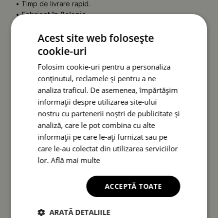
• Timp de livrare rapid.
•
Fabricat în Polonia.
Spatele oglinzii (folie de protecție) poate diferi ca
Acest site web folosește
culoare față de cea prezentată în ofertă.
Acest lucru nu
afectează calitatea produsului și nu constituie motiv
cookie-uri
de reclamație.
Folosim cookie-uri pentru a personaliza
conținutul, reclamele și pentru a ne
INSTRUCȚIUNI DE INSTALARE
analiza traficul. De asemenea, împărtășim
informații despre utilizarea site-ului
nostru cu partenerii noștri de publicitate și
analiză, care le pot combina cu alte
informații pe care le-ați furnizat sau pe
care le-au colectat din utilizarea serviciilor
lor.
Află mai multe
ACCEPTĂ TOATE
ARATĂ DETALIILE