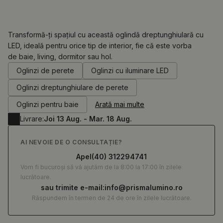
Transformă-ți spațiul cu această oglindă dreptunghiulară cu
LED, ideală pentru orice tip de interior, fie că este vorba
de baie, living, dormitor sau hol.
0.00
RON
Oglinzi de perete
Oglinzi cu iluminare LED
Oglinzi dreptunghiulare de perete
Oglinzi pentru baie
Arată mai multe
Livrare:
Joi 13 Aug. - Mar. 18 Aug.
AI NEVOIE DE O CONSULTAȚIE?
Apel
(40) 312294741
Vom fi bucuroși să vă ajutăm de la 8:00 la 17:00 în zilele
lucrătoare.
sau trimite e-mail:
info@prismalumino.ro
Răspundem în termen de 24 de ore în zilele lucrătoare.