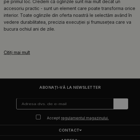
pe primul loc. Credem că oglinzile sunt mai mult decât un
accesoriu practic - sunt un element care poate transforma orice
interior. Toate oglinzile din oferta noastră le selectăm având în
vedere durabilitatea, precizia execuției și frumusețea care va
bucura ochiul ani de zile.
Citiți mai mult
ABONAȚI-VĂ LA NEWSLETTER
Accept
regulamentul magazinului.
CONTACT