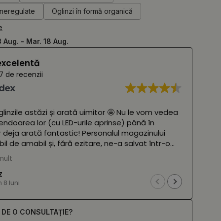
 neregulate
Oglinzi în formă organică
e
3 Aug. - Mar. 18 Aug.
excelentă
7 de recenzii
linzile astăzi și arată uimitor 🤩 Nu le vom vedea
Oglin
endoarea lor (cu LED-urile aprinse) până în
r deja arată fantastic! Personalul magazinului
(Tra
bil de amabil și, fără ezitare, ne-a salvat într-o
criză în care un colet s-a pierdut pe drum. Îi
mult
n toată inima ❤️
Z
8 luni
 Google,
vezi originalul
)
E DE O CONSULTAȚIE?