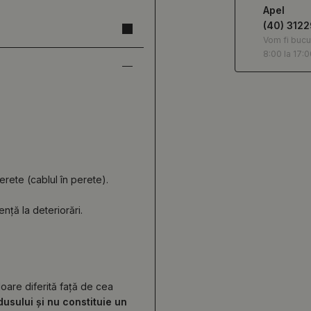
Apel
(40) 312
Vom fi bucu
8:00 la 17:0
rete (cablul în perete).
ență la deteriorări.
loare diferită față de cea
usului și nu constituie un