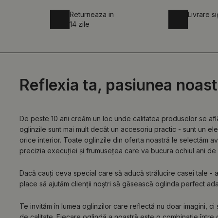
Returneaza in
Livrare s
14 zile
Reflexia ta, pasiunea noast
De peste 10 ani creăm un loc unde calitatea produselor se af
oglinzile sunt mai mult decât un accesoriu practic - sunt un e
orice interior. Toate oglinzile din oferta noastră le selectăm a
precizia execuției și frumusețea care va bucura ochiul ani de 
Dacă cauți ceva special care să aducă strălucire casei tale - ai 
place să ajutăm clienții noștri să găsească oglinda perfect adapta
Te invităm în lumea oglinzilor care reflectă nu doar imagini, ci
de calitate. Fiecare oglindă a noastră este o combinație între c