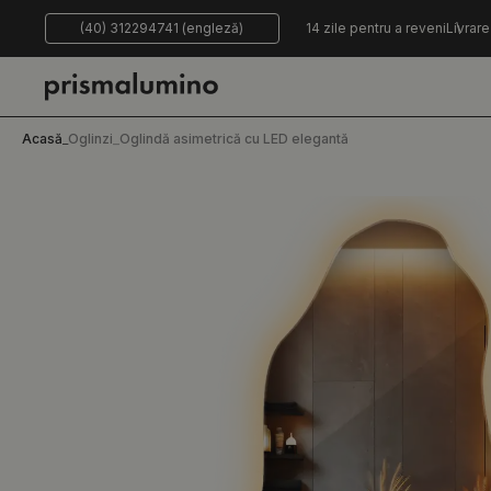
(40) 312294741 (engleză)
14 zile pentru a reveni
Livrare
Acasă
_
Oglinzi
_
Oglindă asimetrică cu LED elegantă