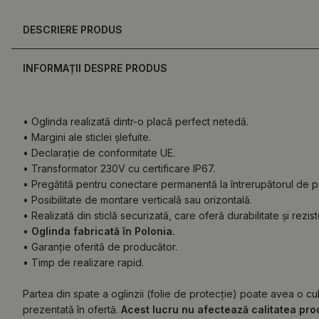
DESCRIERE PRODUS
INFORMAȚII DESPRE PRODUS
• Oglinda realizată dintr-o placă perfect netedă.
• Margini ale sticlei șlefuite.
• Declarație de conformitate UE.
• Transformator 230V cu certificare IP67.
• Pregătită pentru conectare permanentă la întrerupătorul de pe
• Posibilitate de montare verticală sau orizontală.
• Realizată din sticlă securizată, care oferă durabilitate și rezist
•
Oglinda fabricată în Polonia.
• Garanție oferită de producător.
• Timp de realizare rapid.
Partea din spate a oglinzii (folie de protecție) poate avea o cu
prezentată în ofertă.
Acest lucru nu afectează calitatea prod