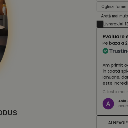
Oglinzi forme
Arată mai mult
Livrare:
Joi 1
Evaluare 
Pe baza a
2
Am primit og
în toată spl
ianuarie, da
este incredi
situație de 
Citeste mai 
recomand di
Asia 
acum 
(Tradus de
ODUS
AI NEVOI