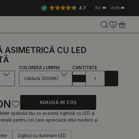
4.7
RO
RON
0
0
 ASIMETRICĂ CU LED
TĂ
CULOAREA LUMINII
CANTITATE
Căldură (3000K)
ON
ADAUGĂ IN COŞ
tate spațiului tău cu această oglindă cu LED și
ideală pentru cei care apreciază stilul modern și
rete
Oglinzi cu iluminare LED