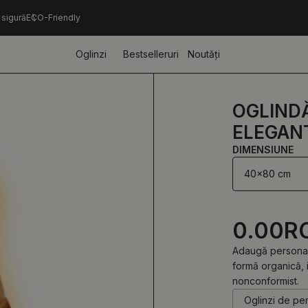
 sigură
ECO-Friendly
Oglinzi
Bestselleruri
Noutăți
OGLINDĂ
ELEGAN
DIMENSIUNE
40x80 cm
0.00
R
Adaugă personali
formă organică, 
nonconformist.
Oglinzi de pe