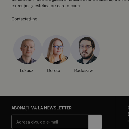
execuției și estetica pe care o cauți!
Contactaţi-ne
Lukasz
Dorota
Radosław
ABONAȚI-VĂ LA NEWSLETTER