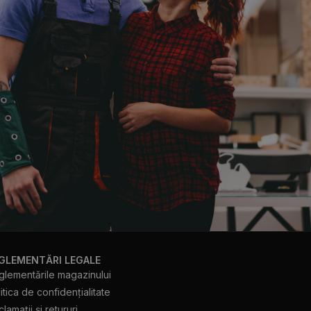
GLEMENTĂRI LEGALE
glementările magazinului
itica de confidențialitate
lamații și retururi