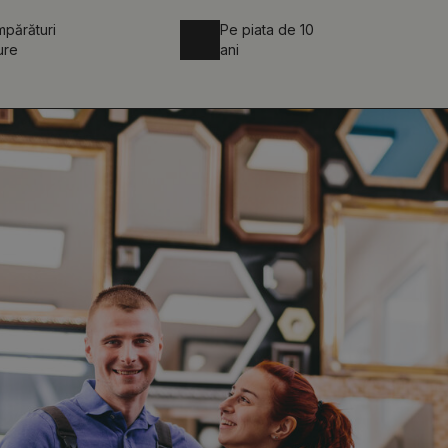
părături
Pe piata de 10
ure
ani