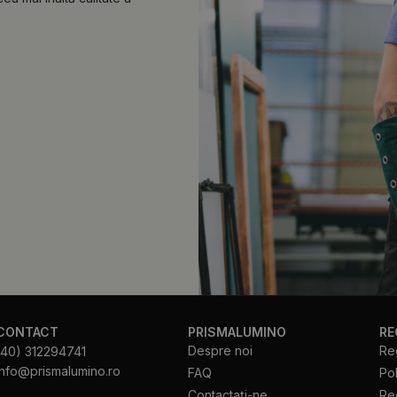
CONTACT
PRISMALUMINO
RE
Despre noi
Re
(40) 312294741
info@prismalumino.ro
FAQ
Pol
Contactați-ne
Rec