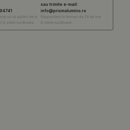
sau trimite e-mail:
294741
info@prismalumino.ro
roși să vă ajutăm de la
Răspundem în termen de 24 de ore
0 în zilele lucrătoare.
în zilele lucrătoare.