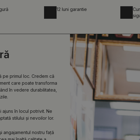
igură
12 luni garantie
Cum
sig
ră
lă pe primul loc. Credem că
lement care poate transforma
vând în vedere durabilitatea,
zile.
ajuns în locul potrivit. Ne
tă stilului și nevoilor lor.
 și angajamentul nostru față
ea mai înaltă calitate a