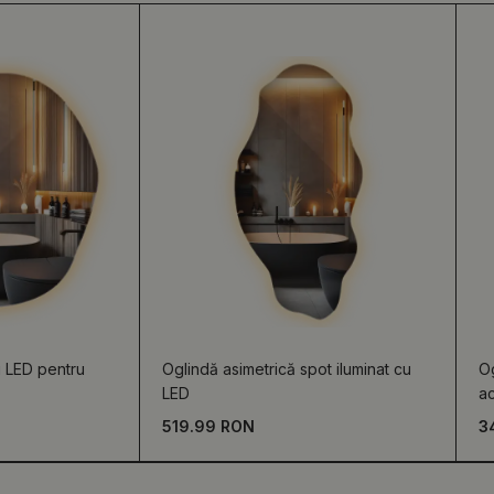
u LED pentru
Oglindă asimetrică spot iluminat cu
Og
LED
ac
519.99 RON
3