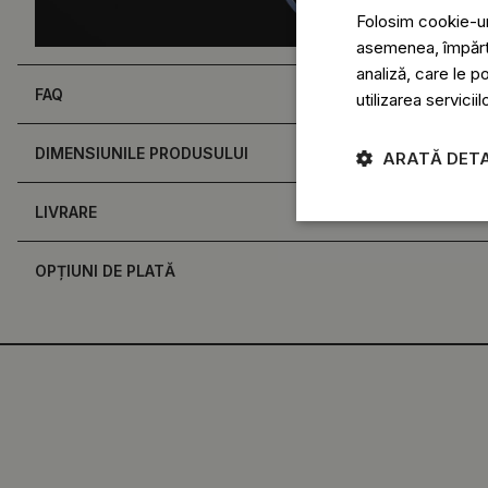
Folosim cookie-uri
asemenea, împărtăș
analiză, care le p
FAQ
utilizarea serviciil
DIMENSIUNILE PRODUSULUI
ARATĂ DETA
LIVRARE
OPȚIUNI DE PLATĂ