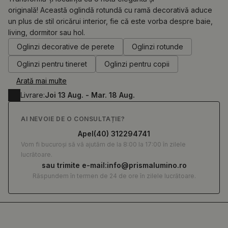
originală! Această oglindă rotundă cu ramă decorativă aduce
un plus de stil oricărui interior, fie că este vorba despre baie,
0.00
RON
living, dormitor sau hol.
Oglinzi decorative de perete
Oglinzi rotunde
Oglinzi pentru tineret
Oglinzi pentru copii
Arată mai multe
Livrare:
Joi 13 Aug. - Mar. 18 Aug.
AI NEVOIE DE O CONSULTAȚIE?
Apel
(40) 312294741
Vom fi bucuroși să vă ajutăm de la 8:00 la 17:00 în zilele
lucrătoare.
sau trimite e-mail:
info@prismalumino.ro
Răspundem în termen de 24 de ore în zilele lucrătoare.