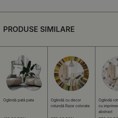
PRODUSE SIMILARE
Oglindă pată pata
Oglindă cu decor
Oglindă ro
rotundă Raze colorate
cu imprimeu
abstract