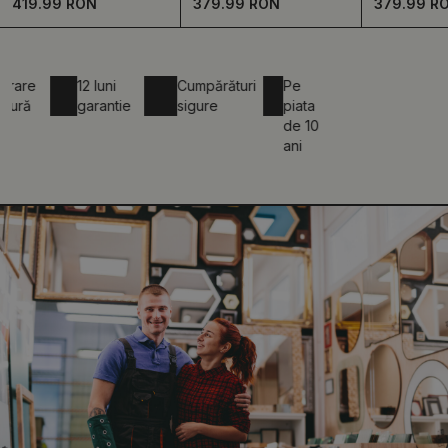
419.99 RON
379.99 RON
379.99 R
e
12 luni
Cumpărături
Pe
garantie
sigure
piata
de 10
ani