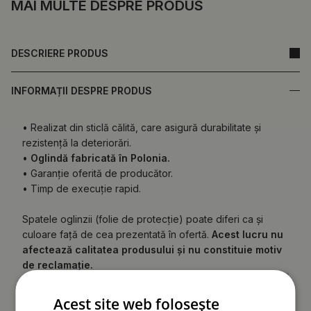
MAI MULTE DESPRE PRODUS
DESCRIERE PRODUS
INFORMAȚII DESPRE PRODUS
• Realizat din sticlă călită, care asigură durabilitate și
rezistență la deteriorări.
•
Oglindă fabricată în Polonia.
• Garanție oferită de producător.
• Timp de execuție rapid.
Spatele oglinzii (folie de protecție) poate diferi ca și
culoare față de cea prezentată în ofertă.
Acest lucru nu
afectează calitatea produsului și nu constituie motiv
de reclamație.
Acest site web folosește