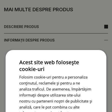
MAI MULTE DESPRE PRODUS
DESCRIERE PRODUS
INFORMAȚII DESPRE PRODUS
• Realizat din sticlă securizată, care asigură durabilitate și
rezistență la deteriorări.
Acest site web folosește
•
Oglindă fabricată în Polonia.
cookie-uri
• Garanție de la producător.
• Timp de livrare rapid.
Folosim cookie-uri pentru a personaliza
conținutul, reclamele și pentru a ne
Spatele oglinzii (folie de protecție) poate diferi ca
analiza traficul. De asemenea, împărtășim
culoare față de cea prezentată în ofertă.
Acest lucru nu
informații despre utilizarea site-ului
afectează calitatea produsului și nu constituie motiv
nostru cu partenerii noștri de publicitate și
de reclamație.
analiză, care le pot combina cu alte