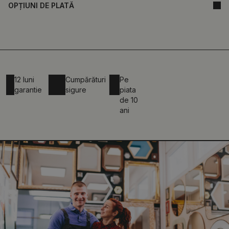
OPȚIUNI DE PLATĂ
12 luni
Cumpărături
Pe
garantie
sigure
piata
de 10
ani