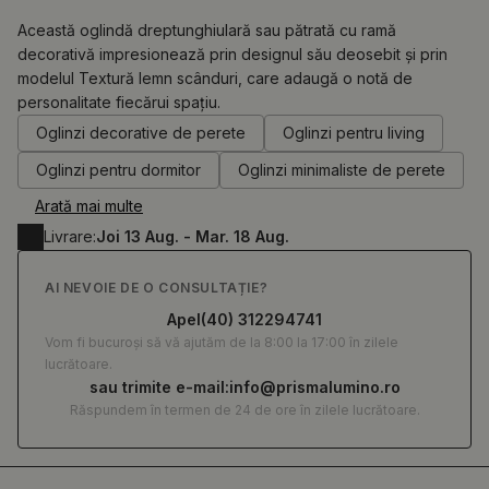
Această oglindă dreptunghiulară sau pătrată cu ramă
decorativă impresionează prin designul său deosebit și prin
modelul Textură lemn scânduri, care adaugă o notă de
0.00
RON
personalitate fiecărui spațiu.
Oglinzi decorative de perete
Oglinzi pentru living
Oglinzi pentru dormitor
Oglinzi minimaliste de perete
Arată mai multe
Livrare:
Joi 13 Aug. - Mar. 18 Aug.
AI NEVOIE DE O CONSULTAȚIE?
Apel
(40) 312294741
Vom fi bucuroși să vă ajutăm de la 8:00 la 17:00 în zilele
lucrătoare.
sau trimite e-mail:
info@prismalumino.ro
Răspundem în termen de 24 de ore în zilele lucrătoare.