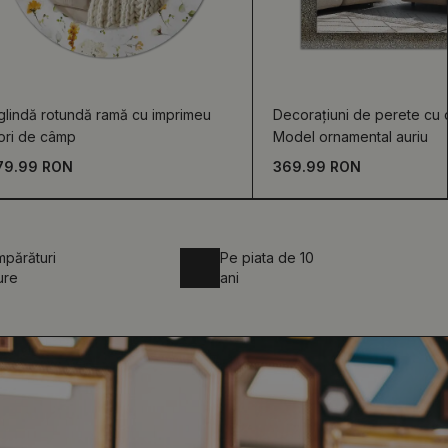
glindă rotundă ramă cu imprimeu
Decorațiuni de perete cu o
ori de câmp
Model ornamental auriu
79.99 RON
369.99 RON
părături
Pe piata de 10
ure
ani