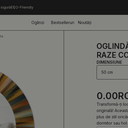
 sigură
ECO-Friendly
Oglinzi
Bestselleruri
Noutăți
te
OGLIND
RAZE C
DIMENSIUNE
50 cm
0.00
R
Transformă-ți lo
originală! Aceas
plus de stil orică
dormitor sau hol.