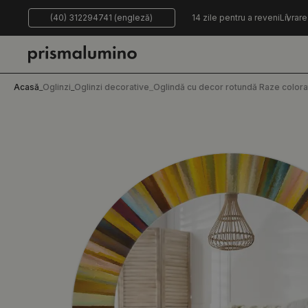
(40) 312294741 (engleză)
14 zile pentru a reveni
Livrare
Acasă
_
Oglinzi
_
Oglinzi decorative
_
Oglindă cu decor rotundă Raze colora