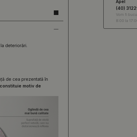
Apel
(40) 312
Vom fi bucu
8:00 la 17:0
la deteriorări.
față de cea prezentată în
constituie motiv de