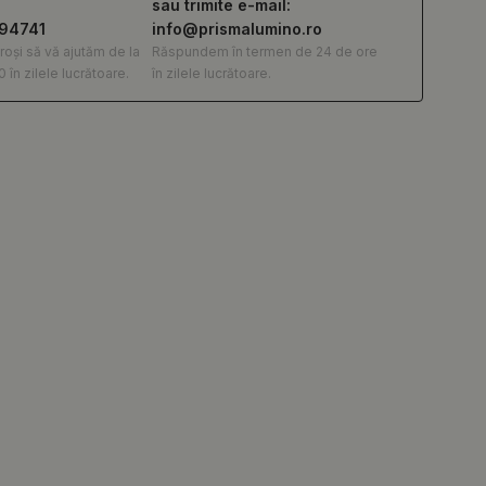
sau trimite e-mail:
294741
info@prismalumino.ro
roși să vă ajutăm de la
Răspundem în termen de 24 de ore
0 în zilele lucrătoare.
în zilele lucrătoare.