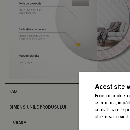
Acest site 
FAQ
Folosim cookie-uri
asemenea, împărtăș
DIMENSIUNILE PRODUSULUI
analiză, care le p
utilizarea serviciil
LIVRARE