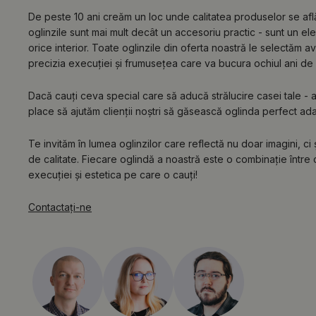
De peste 10 ani creăm un loc unde calitatea produselor se af
oglinzile sunt mai mult decât un accesoriu practic - sunt un e
orice interior. Toate oglinzile din oferta noastră le selectăm a
precizia execuției și frumusețea care va bucura ochiul ani de 
Dacă cauți ceva special care să aducă strălucire casei tale - ai 
place să ajutăm clienții noștri să găsească oglinda perfect adapta
Te invităm în lumea oglinzilor care reflectă nu doar imagini, ci
de calitate. Fiecare oglindă a noastră este o combinație între c
execuției și estetica pe care o cauți!
Contactaţi-ne