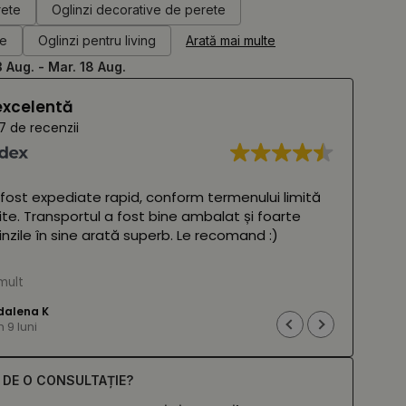
rete
Oglinzi decorative de perete
de
Oglinzi pentru living
Arată mai multe
3 Aug. - Mar. 18 Aug.
excelentă
7 de recenzii
 fost expediate rapid, conform termenului limită
Oglin
ite. Transportul a fost bine ambalat și foarte
frumo
glinzile în sine arată superb. Le recomand :)
două 
amba
 Google,
vezi originalul
)
mult
Cites
(Tra
alena K
9 luni
E DE O CONSULTAȚIE?