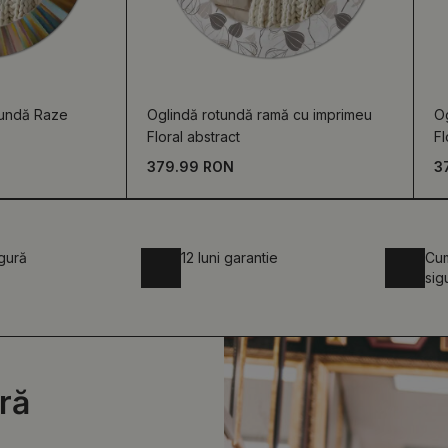
tundă Raze
Oglindă rotundă ramă cu imprimeu
O
Floral abstract
Fl
379.99 RON
3
igură
12 luni garantie
Cum
sig
ră