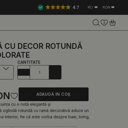
4.7
RO
RON
0
0
Ă CU DECOR ROTUNDĂ
OLORATE
CANTITATE
ON
ADAUGĂ IN COŞ
cuința cu o notă elegantă și
tă oglindă rotundă cu ramă decorativă aduce un
rui interior, fie că este vorba despre baie, living,