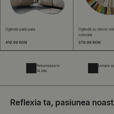
Oglindă pată pata
Oglindă cu decor ro
colorate
419.99 RON
379.99 RON
Returneaza in
Livrare s
14 zile
Reflexia ta, pasiunea noast