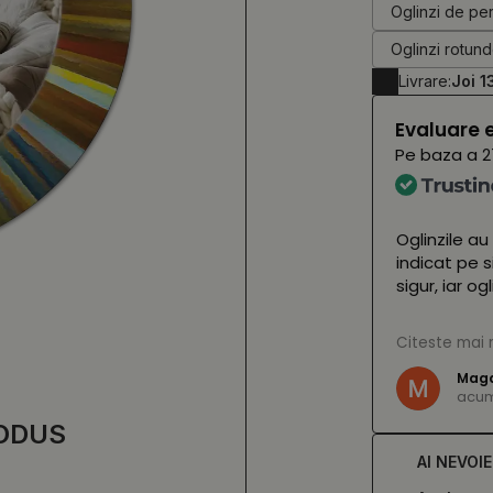
Oglinzi de pe
Oglinzi rotun
Livrare:
Joi 1
Evaluare 
Pe baza a
2
 astăzi și arată uimitor 🤩 Nu le vom vedea
Oglinzile au
a lor (cu LED-urile aprinse) până în
indicat pe s
arată fantastic! Personalul magazinului
sigur, iar o
amabil și, fără ezitare, ne-a salvat într-o
n care un colet s-a pierdut pe drum. Îi
(Tradus de
Citeste mai 
ă inima ❤️
Magd
acum 
e,
vezi originalul
)
ODUS
AI NEVOI