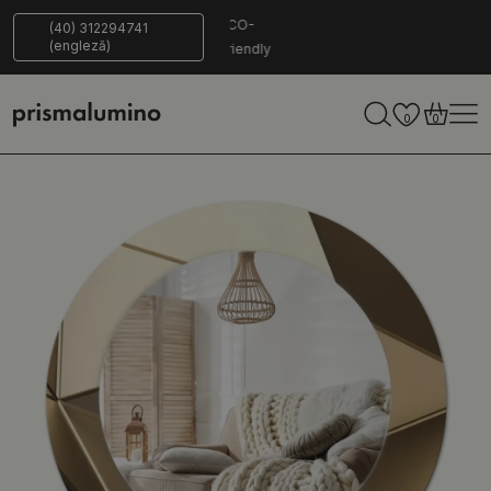
14 zile pentru a
Livrare
ECO-
(40) 312294741
(engleză)
reveni
sigură
Friendly
0
0