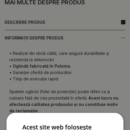
MAI MULTE DESPRE PRODUS
DESCRIERE PRODUS
INFORMAȚII DESPRE PRODUS
• Realizat din sticlă călită, care asigură durabilitate și
rezistență la deteriorări.
•
Oglindă fabricată în Polonia.
• Garanție oferită de producător.
• Timp de execuție rapid.
Spatele oglinzii (folie de protecție) poate diferi ca și
culoare față de cea prezentată în ofertă.
Acest lucru nu
afectează calitatea produsului și nu constituie motiv
de reclamație.
Acest site web folosește