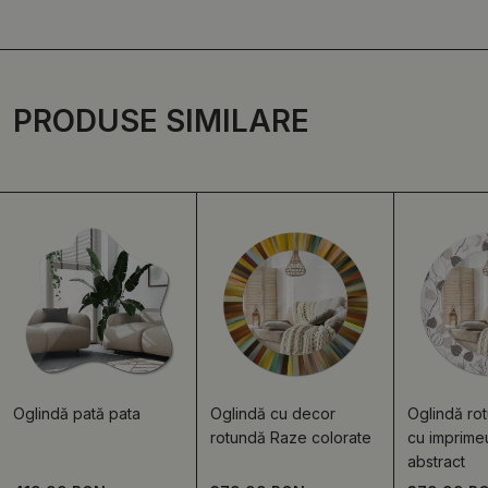
PRODUSE SIMILARE
Oglindă pată pata
Oglindă cu decor
Oglindă ro
rotundă Raze colorate
cu imprimeu
abstract