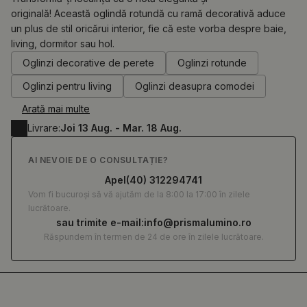
originală! Această oglindă rotundă cu ramă decorativă aduce
un plus de stil oricărui interior, fie că este vorba despre baie,
0.00
RON
living, dormitor sau hol.
Oglinzi decorative de perete
Oglinzi rotunde
Oglinzi pentru living
Oglinzi deasupra comodei
Arată mai multe
Livrare:
Joi 13 Aug. - Mar. 18 Aug.
AI NEVOIE DE O CONSULTAȚIE?
Apel
(40) 312294741
Vom fi bucuroși să vă ajutăm de la 8:00 la 17:00 în zilele
lucrătoare.
sau trimite e-mail:
info@prismalumino.ro
Răspundem în termen de 24 de ore în zilele lucrătoare.