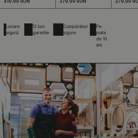
419.99 RON
379.99 RON
379.99 R
ivrare
12 luni
Cumpărături
Pe
igură
garantie
sigure
piata
de 10
ani