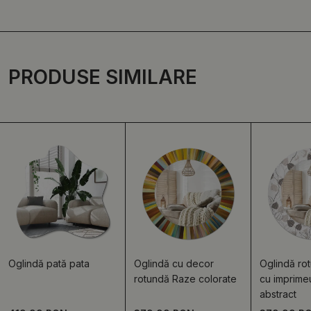
PRODUSE SIMILARE
Oglindă pată pata
Oglindă cu decor
Oglindă ro
rotundă Raze colorate
cu imprimeu
abstract