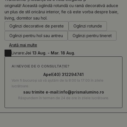
originală! Această oglindă rotundă cu ramă decorativă aduce
un plus de stil oricărui interior, fie că este vorba despre baie,
0.00
RON
living, dormitor sau hol.
Oglinzi decorative de perete
Oglinzi rotunde
Oglinzi pentru hol sau antreu
Oglinzi pentru tineret
Arată mai multe
Livrare:
Joi 13 Aug. - Mar. 18 Aug.
AI NEVOIE DE O CONSULTAȚIE?
Apel
(40) 312294741
Vom fi bucuroși să vă ajutăm de la 8:00 la 17:00 în zilele
lucrătoare.
sau trimite e-mail:
info@prismalumino.ro
Răspundem în termen de 24 de ore în zilele lucrătoare.