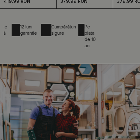
419.99 RON
379.99 RON
379.99 R
12 luni
Cumpărături
Pe
garantie
sigure
piata
de 10
ani