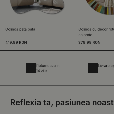
Oglindă pată pata
Oglindă cu decor ro
colorate
419.99 RON
379.99 RON
Returneaza in
Livrare s
14 zile
Reflexia ta, pasiunea noast