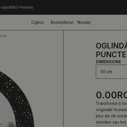
 sigură
ECO-Friendly
Oglinzi
Bestselleruri
Noutăți
tice
OGLIND
PUNCTE
DIMENSIUNE
50 cm
0.00
R
Transformă-ți lo
originală! Aceas
plus de stil orică
dormitor sau hol.