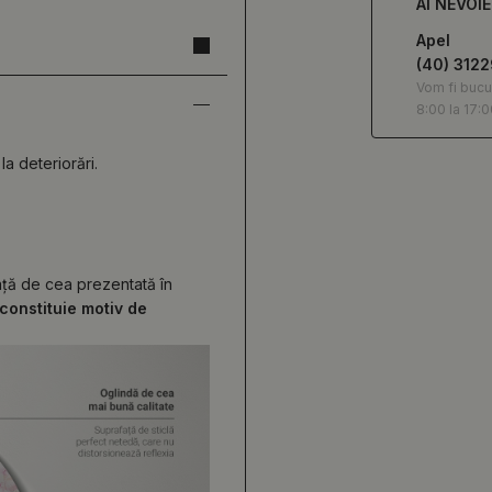
AI NEVOI
Apel
(40) 312
Vom fi bucu
8:00 la 17:0
la deteriorări.
față de cea prezentată în
constituie motiv de