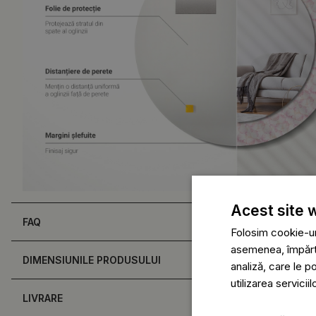
Acest site 
FAQ
Folosim cookie-uri
asemenea, împărtăș
DIMENSIUNILE PRODUSULUI
analiză, care le p
utilizarea serviciil
LIVRARE