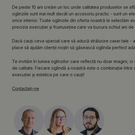
De peste 10 ani creăm un loc unde calitatea produselor se af
oglinzile sunt mai mult decât un accesoriu practic - sunt un e
orice interior. Toate oglinzile din oferta noastră le selectăm a
precizia execuției și frumusețea care va bucura ochiul ani de 
Dacă cauți ceva special care să aducă strălucire casei tale - ai 
place să ajutăm clienții noștri să găsească oglinda perfect adapta
Te invităm în lumea oglinzilor care reflectă nu doar imagini, ci
de calitate. Fiecare oglindă a noastră este o combinație între c
execuției și estetica pe care o cauți!
Contactaţi-ne