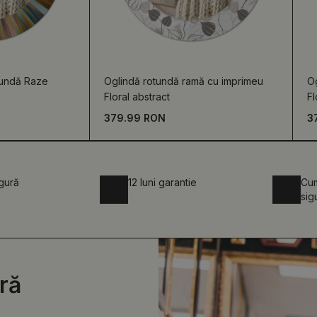
tundă Raze
Oglindă rotundă ramă cu imprimeu
O
Floral abstract
Fl
379.99 RON
3
igură
12 luni garantie
Cum
sig
ră