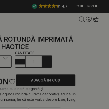
4.7
RO
RON
0
0
Ă ROTUNDĂ IMPRIMATĂ
 HAOTICE
CANTITATE
ON
ADAUGĂ IN COŞ
cuința cu o notă elegantă și
tă oglindă rotundă cu ramă decorativă aduce un
rui interior, fie că este vorba despre baie, living,