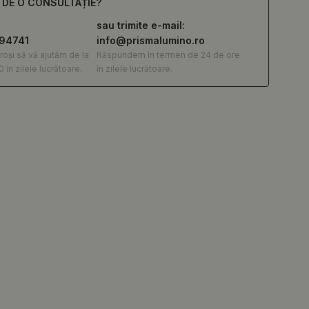
E DE O CONSULTAȚIE?
sau trimite e-mail:
294741
info@prismalumino.ro
roși să vă ajutăm de la
Răspundem în termen de 24 de ore
0 în zilele lucrătoare.
în zilele lucrătoare.