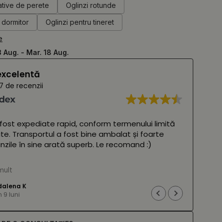
ative de perete
Oglinzi rotunde
 dormitor
Oglinzi pentru tineret
e
3 Aug. - Mar. 18 Aug.
excelentă
7 de recenzii
 fost expediate rapid, conform termenului limită
Oglin
ite. Transportul a fost bine ambalat și foarte
frumo
glinzile în sine arată superb. Le recomand :)
două 
amba
 Google,
vezi originalul
)
mult
Cites
(Tra
alena K
9 luni