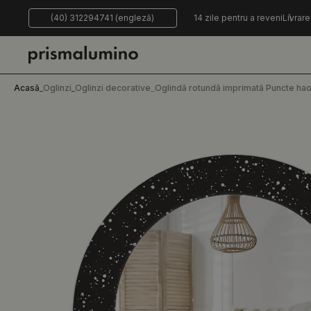
(40) 312294741 (engleză)
14 zile pentru a reveni
Livrare
Acasă
_
Oglinzi
_
Oglinzi decorative
_
Oglindă rotundă imprimată Puncte hao