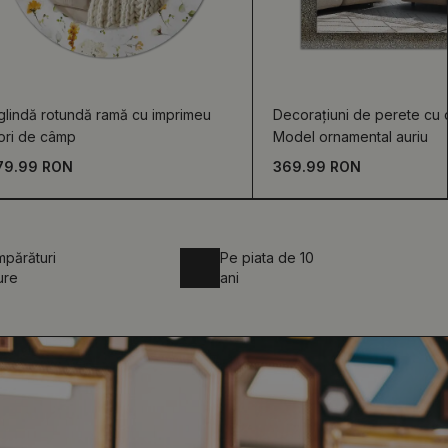
glindă rotundă ramă cu imprimeu
Decorațiuni de perete cu o
ori de câmp
Model ornamental auriu
79.99 RON
369.99 RON
părături
Pe piata de 10
ure
ani