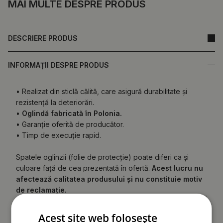
MAI MULTE DESPRE PRODUS
DESCRIERE PRODUS
INFORMAȚII DESPRE PRODUS
• Realizat din sticlă călită, care asigură durabilitate și
rezistență la deteriorări.
•
Oglindă fabricată în Polonia.
• Garanție oferită de producător.
• Timp de execuție rapid.
Spatele oglinzii (folie de protecție) poate diferi ca și
culoare față de cea prezentată în ofertă.
Acest lucru nu
afectează calitatea produsului și nu constituie motiv
de reclamație.
Acest site web folosește