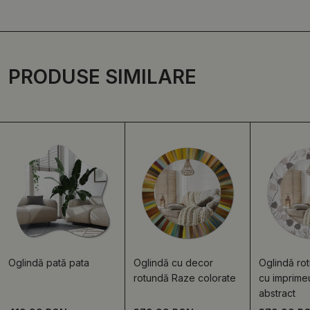
PRODUSE SIMILARE
Oglindă pată pata
Oglindă cu decor
Oglindă ro
rotundă Raze colorate
cu imprimeu
abstract