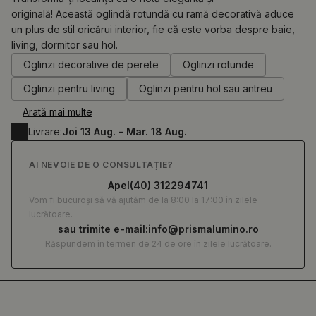
originală! Această oglindă rotundă cu ramă decorativă aduce
un plus de stil oricărui interior, fie că este vorba despre baie,
0.00
RON
living, dormitor sau hol.
Oglinzi decorative de perete
Oglinzi rotunde
Oglinzi pentru living
Oglinzi pentru hol sau antreu
Arată mai multe
Livrare:
Joi 13 Aug. - Mar. 18 Aug.
AI NEVOIE DE O CONSULTAȚIE?
Apel
(40) 312294741
Vom fi bucuroși să vă ajutăm de la 8:00 la 17:00 în zilele
lucrătoare.
sau trimite e-mail:
info@prismalumino.ro
Răspundem în termen de 24 de ore în zilele lucrătoare.