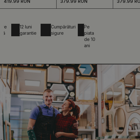
419.99 RON
379.99 RON
379.99 R
12 luni
Cumpărături
Pe
garantie
sigure
piata
de 10
ani