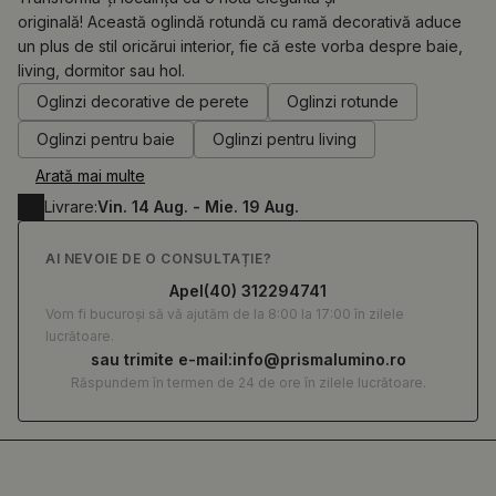
originală! Această oglindă rotundă cu ramă decorativă aduce
un plus de stil oricărui interior, fie că este vorba despre baie,
0.00
RON
living, dormitor sau hol.
Oglinzi decorative de perete
Oglinzi rotunde
Oglinzi pentru baie
Oglinzi pentru living
Arată mai multe
Livrare:
Vin. 14 Aug. - Mie. 19 Aug.
AI NEVOIE DE O CONSULTAȚIE?
Apel
(40) 312294741
Vom fi bucuroși să vă ajutăm de la 8:00 la 17:00 în zilele
lucrătoare.
sau trimite e-mail:
info@prismalumino.ro
Răspundem în termen de 24 de ore în zilele lucrătoare.