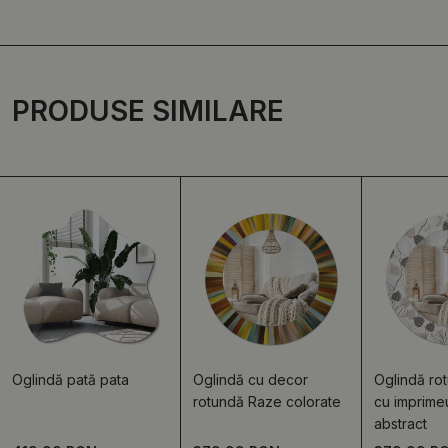
PRODUSE SIMILARE
Oglindă pată pata
Oglindă cu decor
Oglindă ro
rotundă Raze colorate
cu imprimeu
abstract