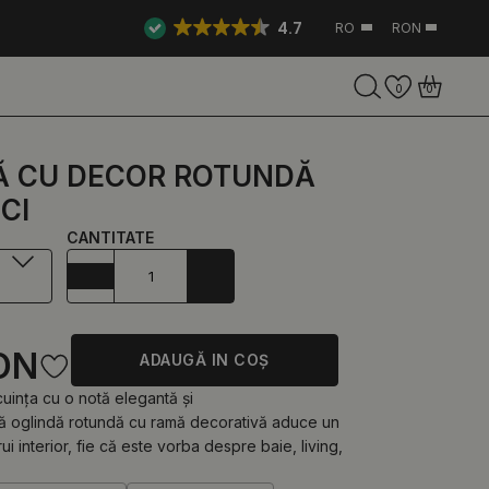
4.7
RO
RON
0
0
Ă CU DECOR ROTUNDĂ
CI
CANTITATE
ON
ADAUGĂ IN COŞ
cuința cu o notă elegantă și
tă oglindă rotundă cu ramă decorativă aduce un
rui interior, fie că este vorba despre baie, living,