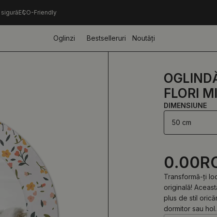
 sigură
ECO-Friendly
Oglinzi
Bestselleruri
Noutăți
OGLIND
FLORI MI
DIMENSIUNE
50 cm
0.00
R
Transformă-ți lo
originală! Aceas
plus de stil orică
dormitor sau hol.