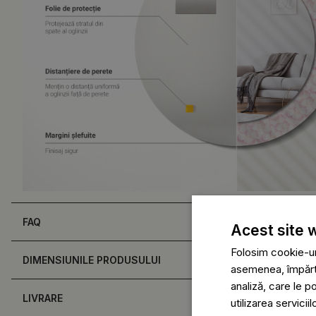
FAQ
Acest site 
Folosim cookie-uri
DIMENSIUNILE PRODUSULUI
asemenea, împărtăș
analiză, care le p
LIVRARE
utilizarea serviciil