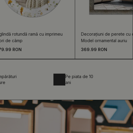
glindă rotundă ramă cu imprimeu
Decorațiuni de perete cu o
ori de câmp
Model ornamental auriu
79.99 RON
369.99 RON
părături
Pe piata de 10
ure
ani