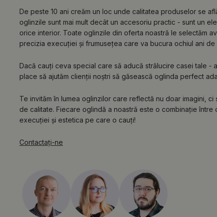
De peste 10 ani creăm un loc unde calitatea produselor se af
oglinzile sunt mai mult decât un accesoriu practic - sunt un e
orice interior. Toate oglinzile din oferta noastră le selectăm a
precizia execuției și frumusețea care va bucura ochiul ani de 
Dacă cauți ceva special care să aducă strălucire casei tale - ai 
place să ajutăm clienții noștri să găsească oglinda perfect adapta
Te invităm în lumea oglinzilor care reflectă nu doar imagini, ci
de calitate. Fiecare oglindă a noastră este o combinație între c
execuției și estetica pe care o cauți!
Contactaţi-ne