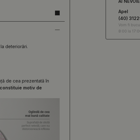
AI NEVOI
Apel
(40) 312
Vom fi bucu
8:00 la 17:0
la deteriorări.
față de cea prezentată în
constituie motiv de