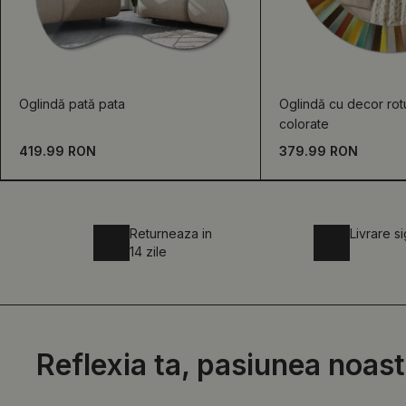
Oglindă pată pata
Oglindă cu decor ro
colorate
419.99 RON
379.99 RON
Returneaza in
Livrare s
14 zile
Reflexia ta, pasiunea noast