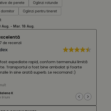
ative de perete
Oglinzi rotunde
 dormitor
Oglinzi pentru tineret
e
3 Aug. - Mar. 18 Aug.
excelentă
7 de recenzii
 fost expediate rapid, conform termenului limită
Oglin
ite. Transportul a fost bine ambalat și foarte
frumo
glinzile în sine arată superb. Le recomand :)
două 
amba
 Google,
vezi originalul
)
mult
Cites
(Tra
alena K
9 luni