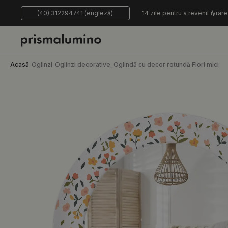
(40) 312294741 (engleză)
14 zile pentru a reveni
Livrare
Acasă
_
Oglinzi
_
Oglinzi decorative
_
Oglindă cu decor rotundă Flori mici