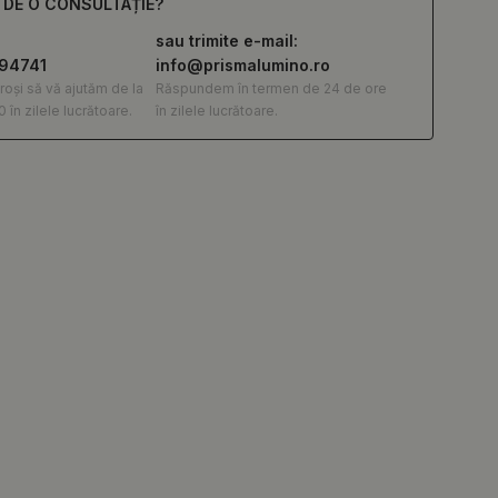
E DE O CONSULTAȚIE?
sau trimite e-mail:
294741
info@prismalumino.ro
roși să vă ajutăm de la
Răspundem în termen de 24 de ore
0 în zilele lucrătoare.
în zilele lucrătoare.