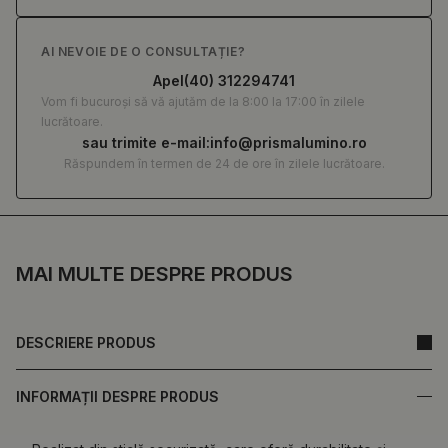
AI NEVOIE DE O CONSULTAȚIE?
Apel
(40) 312294741
Vom fi bucuroși să vă ajutăm de la 8:00 la 17:00 în zilele
lucrătoare.
sau trimite e-mail:
info@prismalumino.ro
Răspundem în termen de 24 de ore în zilele lucrătoare.
MAI MULTE DESPRE PRODUS
DESCRIERE PRODUS
INFORMAȚII DESPRE PRODUS