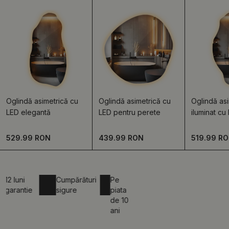
Oglindă asimetrică cu
Oglindă asimetrică cu
Oglindă asi
LED elegantă
LED pentru perete
iluminat cu
529.99 RON
439.99 RON
519.99 R
luni
Cumpărături
Pe
rantie
sigure
piata
de 10
ani