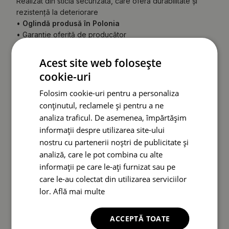
Realizat din sticlă securizată, care oferă durabilitate și
rezistență la deteriorare
•
Oglindă produsă în Polonia
• Garanție oferită de producător
• Timp de livrare rapid
Spatele oglinzii (folie de protecție) poate avea o culoare
Acest site web folosește
diferită față de cea prezentată în ofertă.
Acest lucru nu
cookie-uri
afectează calitatea produsului și nu constituie motiv
de reclamație.
Folosim cookie-uri pentru a personaliza
conținutul, reclamele și pentru a ne
analiza traficul. De asemenea, împărtășim
informații despre utilizarea site-ului
nostru cu partenerii noștri de publicitate și
analiză, care le pot combina cu alte
informații pe care le-ați furnizat sau pe
care le-au colectat din utilizarea serviciilor
lor.
Află mai multe
ACCEPTĂ TOATE