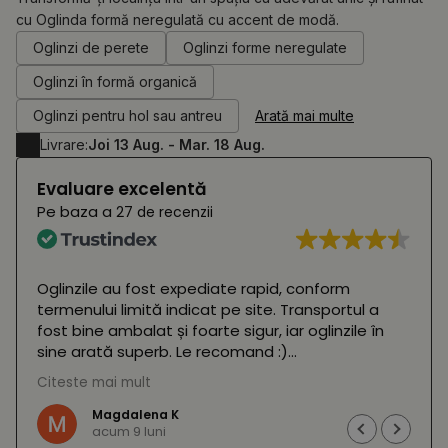
cu Oglinda formă neregulată cu accent de modă.
0.00
RON
Oglinzi de perete
Oglinzi forme neregulate
Oglinzi în formă organică
Oglinzi pentru hol sau antreu
Arată mai multe
Livrare:
Joi 13 Aug. - Mar. 18 Aug.
Evaluare excelentă
Pe baza a
27 de recenzii
Oglinzile au fost expediate rapid, conform
termenului limită indicat pe site. Transportul a
fost bine ambalat și foarte sigur, iar oglinzile în
sine arată superb. Le recomand :)
Citeste mai mult
(Tradus de Google,
vezi originalul
)
Magdalena K
acum 9 luni