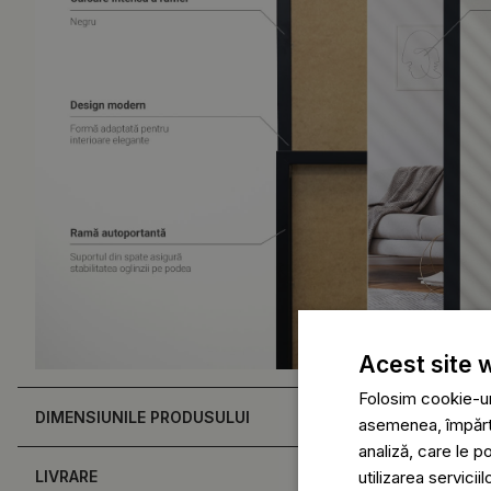
Acest site 
Folosim cookie-uri
DIMENSIUNILE PRODUSULUI
asemenea, împărtăș
analiză, care le p
utilizarea serviciil
LIVRARE