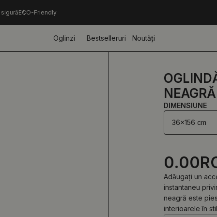
 sigură
ECO-Friendly
Oglinzi
Bestselleruri
Noutăți
OGLIND
NEAGRĂ
DIMENSIUNE
36x156 cm
0.00
R
Adăugați un acce
instantaneu privi
neagră este pies
interioarele în s