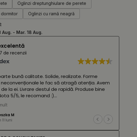
rete
Oglinzi dreptunghiulare de perete
 dormitor
Oglinzi cu ramă neagră
e
3 Aug. - Mar. 18 Aug.
excelentă
7 de recenzii
oarte bună calitate. Solide, realizate. Forme
 neconvenționale le fac să atragă atenția. Avem
 de la ei. Livrare destul de rapidă. Produse bine
ota 5/5, le recomand :)
mult
 Google,
vezi originalul
)
eszka M
11 luni