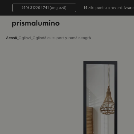
(40) 312294741 (engleză)
14 zile pentru a reveni
Livrare
Acasă
_
Oglinzi
_
Oglindă cu suport și ramă neagră