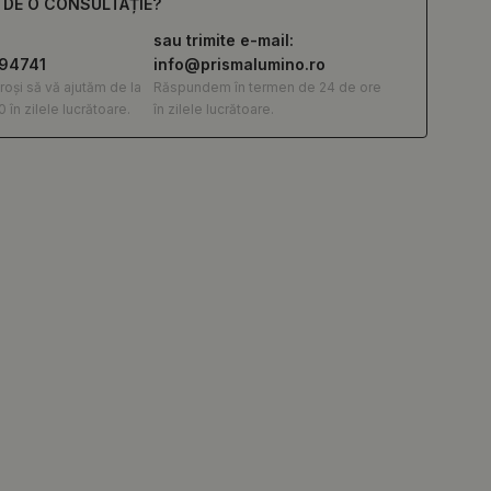
E DE O CONSULTAȚIE?
sau trimite e-mail:
294741
info@prismalumino.ro
roși să vă ajutăm de la
Răspundem în termen de 24 de ore
0 în zilele lucrătoare.
în zilele lucrătoare.