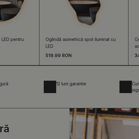
u LED pentru
Oglindă asimetrică spot iluminat cu
Og
LED
ac
519.99 RON
3
igură
12 luni garantie
Cum
sig
ră