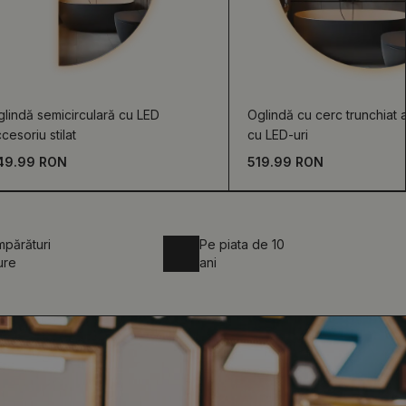
lindă semicirculară cu LED
Oglindă cu cerc trunchiat 
cesoriu stilat
cu LED-uri
49.99 RON
519.99 RON
părături
Pe piata de 10
ure
ani