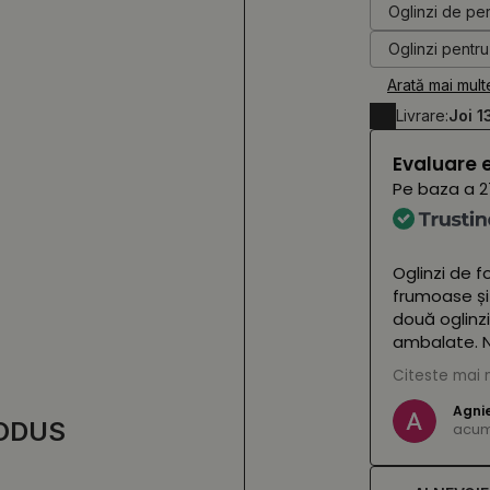
Oglinzi de pe
Oglinzi pentru
Arată mai mult
Livrare:
Joi 1
Evaluare 
Pe baza a
2
Oglinzi de f
frumoase și
două oglinzi
ambalate. N
Citeste mai 
(Tradus de
Agni
ODUS
acum 