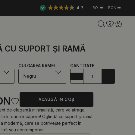
4.7
RO
RON
0
0
Ă CU SUPORT ȘI RAMĂ
CULOAREA RAMEI
CANTITATE
Negru
ON
ADAUGĂ IN COŞ
nt de eleganță minimalistă, care va atrage
rile în orice încăpere! Oglindă cu suport și ramă
a modernă, care se potrivește perfect în
til loft sau contemporan.