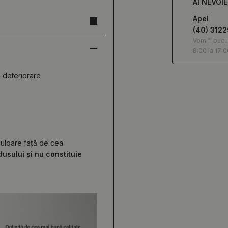
AI NEVOI
Apel
(40) 312
Vom fi bucu
8:00 la 17:0
la deteriorare
 culoare față de cea
usului și nu constituie