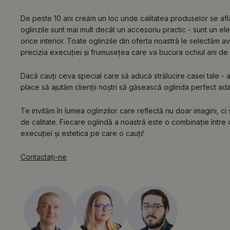
De peste 10 ani creăm un loc unde calitatea produselor se af
oglinzile sunt mai mult decât un accesoriu practic - sunt un e
orice interior. Toate oglinzile din oferta noastră le selectăm a
precizia execuției și frumusețea care va bucura ochiul ani de 
Dacă cauți ceva special care să aducă strălucire casei tale - ai 
place să ajutăm clienții noștri să găsească oglinda perfect adapta
Te invităm în lumea oglinzilor care reflectă nu doar imagini, ci
de calitate. Fiecare oglindă a noastră este o combinație între c
execuției și estetica pe care o cauți!
Contactaţi-ne