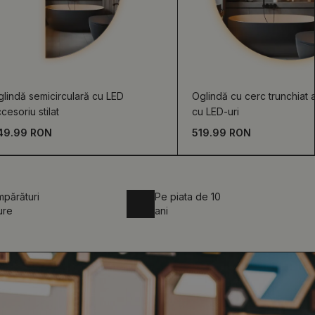
lindă semicirculară cu LED
Oglindă cu cerc trunchiat 
cesoriu stilat
cu LED-uri
49.99 RON
519.99 RON
părături
Pe piata de 10
ure
ani