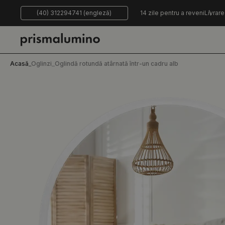
(40) 312294741 (engleză)
14 zile pentru a reveni
Livrare
Acasă
_
Oglinzi
_
Oglindă rotundă atârnată într-un cadru alb