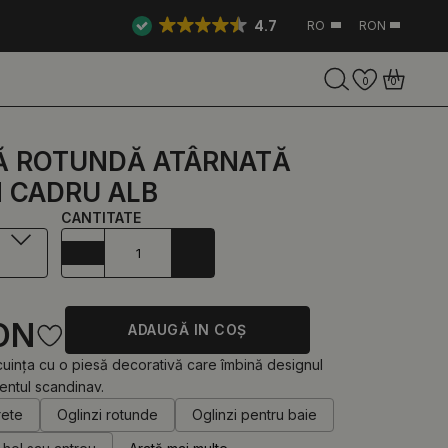
4.7
RO
RON
0
0
Ă ROTUNDĂ ATÂRNATĂ
N CADRU ALB
CANTITATE
ON
ADAUGĂ IN COŞ
cuința cu o piesă decorativă care îmbină designul
mentul scandinav.
rete
Oglinzi rotunde
Oglinzi pentru baie