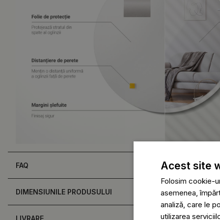
Acest site 
FAQ
Folosim cookie-uri
DIMENSIUNILE PRODUSULUI
asemenea, împărtăș
analiză, care le p
utilizarea serviciil
LIVRARE