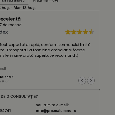
 hol sau antreu
Arată mai multe
3 Aug. - Mar. 18 Aug.
excelentă
7 de recenzii
 fost expediate rapid, conform termenului limită
Oglin
ite. Transportul a fost bine ambalat și foarte
frumo
glinzile în sine arată superb. Le recomand :)
două 
amba
 Google,
vezi originalul
)
mult
Cites
(Tra
alena K
9 luni
E DE O CONSULTAȚIE?
sau trimite e-mail:
294741
info@prismalumino.ro