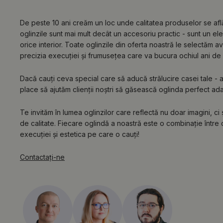
De peste 10 ani creăm un loc unde calitatea produselor se af
oglinzile sunt mai mult decât un accesoriu practic - sunt un e
orice interior. Toate oglinzile din oferta noastră le selectăm a
precizia execuției și frumusețea care va bucura ochiul ani de 
Dacă cauți ceva special care să aducă strălucire casei tale - ai 
place să ajutăm clienții noștri să găsească oglinda perfect adapta
Te invităm în lumea oglinzilor care reflectă nu doar imagini, ci
de calitate. Fiecare oglindă a noastră este o combinație între c
execuției și estetica pe care o cauți!
Contactaţi-ne