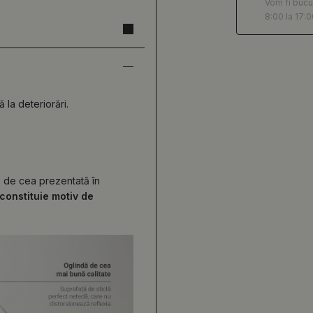
Vom fi bucu
8:00 la 17:0
ă la deteriorări.
ță de cea prezentată în
constituie motiv de