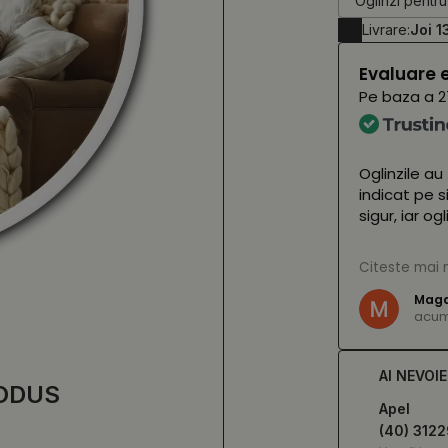
Oglinzi pentru
Livrare:
Joi 1
Evaluare 
Pe baza a
2
 astăzi și arată uimitor 🤩 Nu le vom vedea
Oglinzile au
a lor (cu LED-urile aprinse) până în
indicat pe s
arată fantastic! Personalul magazinului
sigur, iar o
amabil și, fără ezitare, ne-a salvat într-o
n care un colet s-a pierdut pe drum. Îi
(Tradus de
Citeste mai 
ă inima ❤️
Magd
acum 
e,
vezi originalul
)
AI NEVOI
ODUS
Apel
(40) 312