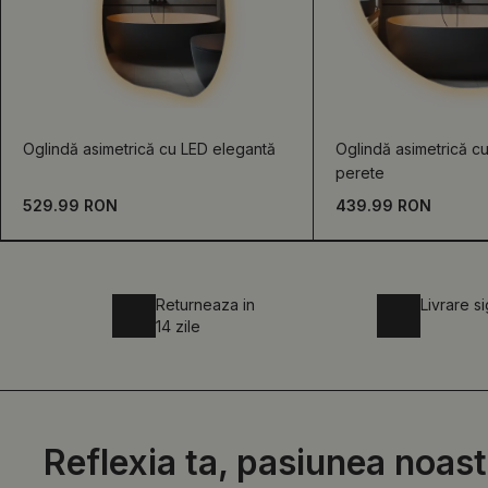
Oglindă asimetrică cu LED elegantă
Oglindă asimetrică c
perete
529.99 RON
439.99 RON
Returneaza in
Livrare s
14 zile
Reflexia ta, pasiunea noast