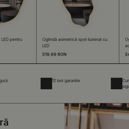
u LED pentru
Oglindă asimetrică spot iluminat cu
Og
LED
ac
519.99 RON
3
igură
12 luni garantie
Cum
sig
ră