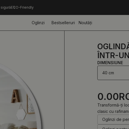
 sigură
ECO-Friendly
Oglinzi
Bestselleruri
Noutăți
OGLIND
ÎNTR-U
DIMENSIUNE
40 cm
0.00
R
Transformă-ți lo
clasic cu rafina
Oglinzi de pe