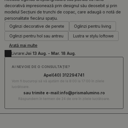
decorativă impresionează prin designul său deosebit și prin
modelul Secțiuni de trunchi de copac, care adaugă o notă de
0.00
RON
personalitate fiecărui spațiu.
Oglinzi decorative de perete
Oglinzi pentru living
Oglinzi pentru hol sau antreu
Lustra w stylu loftowe
Arată mai multe
Livrare:
Joi 13 Aug. - Mar. 18 Aug.
AI NEVOIE DE O CONSULTAȚIE?
Apel
(40) 312294741
Vom fi bucuroși să vă ajutăm de la 8:00 la 17:00 în zilele
lucrătoare.
sau trimite e-mail:
info@prismalumino.ro
Răspundem în termen de 24 de ore în zilele lucrătoare.