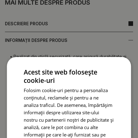
MAI MULTE DESPRE PRODUS
DESCRIERE PRODUS
INFORMAȚII DESPRE PRODUS
• Realizat din sticlă securizată, care asigură durabilitate și
rezistență la deteriorări.
•
Oglindă fabricată în Polonia.
Acest site web folosește
• Garanție de la producător.
cookie-uri
• Timp de livrare rapid.
Folosim cookie-uri pentru a personaliza
conținutul, reclamele și pentru a ne
Spatele oglinzii (folie de protecție) poate diferi ca
culoare față de cea prezentată în ofertă.
Acest lucru nu
analiza traficul. De asemenea, împărtășim
afectează calitatea produsului și nu constituie motiv
informații despre utilizarea site-ului
de reclamație.
nostru cu partenerii noștri de publicitate și
analiză, care le pot combina cu alte
informații pe care le-ați furnizat sau pe