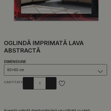
OGLINDĂ IMPRIMATĂ LAVA
ABSTRACTĂ
DIMENSIUNE
60x60 cm
CANTITATE
Această oglindă dreptunghiulară sau pătrată cu ramă