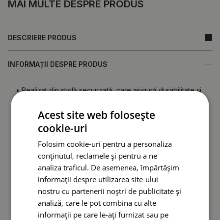
MAI MULTE DESPRE PRODUS
DESCRIERE PRODUS
INFORMAȚII DESPRE PRODUS
• Realizat din sticlă securizată, care asigură durabilitate și
rezistență la deteriorări.
•
Oglindă fabricată în Polonia.
Acest site web folosește
• Garanție de la producător.
cookie-uri
• Timp de livrare rapid.
Folosim cookie-uri pentru a personaliza
conținutul, reclamele și pentru a ne
Spatele oglinzii (folie de protecție) poate diferi ca
culoare față de cea prezentată în ofertă.
Acest lucru nu
analiza traficul. De asemenea, împărtășim
afectează calitatea produsului și nu constituie motiv
informații despre utilizarea site-ului
de reclamație.
nostru cu partenerii noștri de publicitate și
analiză, care le pot combina cu alte
informații pe care le-ați furnizat sau pe