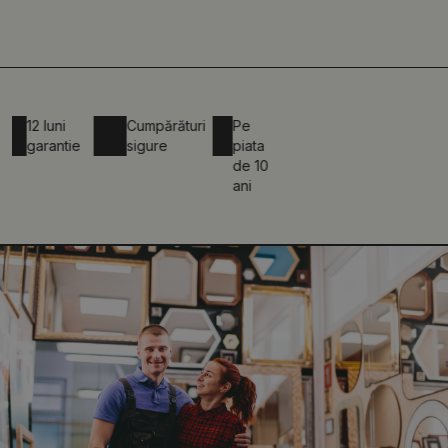
12 luni
Cumpărături
Pe
garantie
sigure
piata
de 10
ani