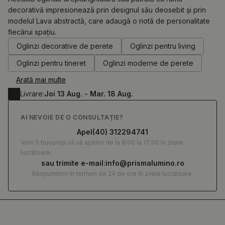
decorativă impresionează prin designul său deosebit și prin
modelul Lava abstractă, care adaugă o notă de personalitate
0.00
RON
fiecărui spațiu.
Oglinzi decorative de perete
Oglinzi pentru living
Oglinzi pentru tineret
Oglinzi moderne de perete
Arată mai multe
Livrare:
Joi 13 Aug. - Mar. 18 Aug.
AI NEVOIE DE O CONSULTAȚIE?
Apel
(40) 312294741
Vom fi bucuroși să vă ajutăm de la 8:00 la 17:00 în zilele
lucrătoare.
sau trimite e-mail:
info@prismalumino.ro
Răspundem în termen de 24 de ore în zilele lucrătoare.