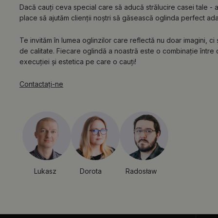
Dacă cauți ceva special care să aducă strălucire casei tale - ai 
place să ajutăm clienții noștri să găsească oglinda perfect adapta
Te invităm în lumea oglinzilor care reflectă nu doar imagini, ci
de calitate. Fiecare oglindă a noastră este o combinație între c
execuției și estetica pe care o cauți!
Contactaţi-ne
Lukasz
Dorota
Radosław