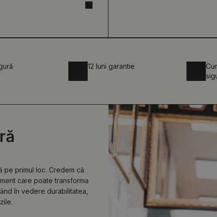
igură
12 luni garantie
Cum
sig
ră
lă pe primul loc. Credem că
lement care poate transforma
vând în vedere durabilitatea,
zile.