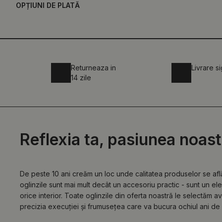
OPȚIUNI DE PLATĂ
Returneaza in
Livrare s
14 zile
Reflexia ta, pasiunea noast
De peste 10 ani creăm un loc unde calitatea produselor se af
oglinzile sunt mai mult decât un accesoriu practic - sunt un e
orice interior. Toate oglinzile din oferta noastră le selectăm a
precizia execuției și frumusețea care va bucura ochiul ani de 