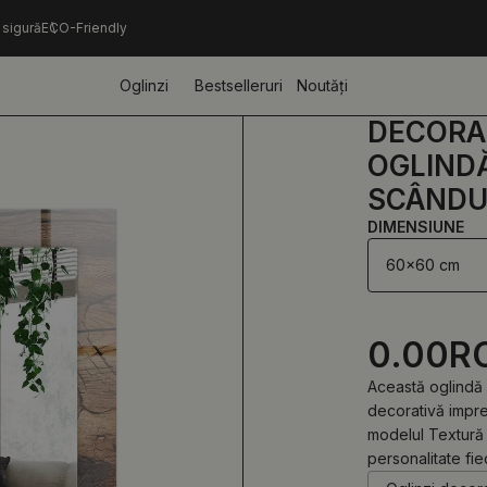
 sigură
ECO-Friendly
Oglinzi
Bestselleruri
Noutăți
DECORAȚ
OGLIND
SCÂNDU
DIMENSIUNE
60x60 cm
0.00
R
Această oglindă 
decorativă impre
modelul Textură
personalitate fie