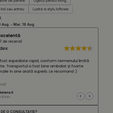
ative de perete
Oglinzi pentru living
 hol sau antreu
Lustra w stylu loftowe
e
3 Aug. - Mar. 18 Aug.
excelentă
7 de recenzii
 fost expediate rapid, conform termenului limită
Oglin
ite. Transportul a fost bine ambalat și foarte
frumo
glinzile în sine arată superb. Le recomand :)
două 
amba
 Google,
vezi originalul
)
mult
Cites
(Tra
alena K
9 luni
E DE O CONSULTAȚIE?