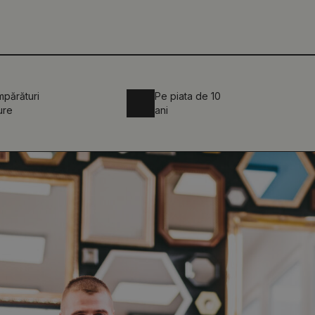
părături
Pe piata de 10
ure
ani