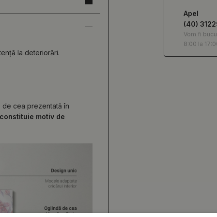
Apel
(40) 312
Vom fi bucu
8:00 la 17:0
tență la deteriorări.
ță de cea prezentată în
constituie motiv de