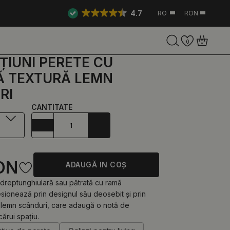
4.7
RO
RON
0
0
IUNI PERETE CU
Ă TEXTURĂ LEMN
RI
CANTITATE
ON
ADAUGĂ IN COŞ
dreptunghiulară sau pătrată cu ramă
sionează prin designul său deosebit și prin
 lemn scânduri, care adaugă o notă de
cărui spațiu.