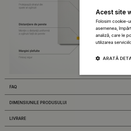
Acest site 
Folosim cookie-uri
asemenea, împărtăș
analiză, care le p
utilizarea serviciil
ARATĂ DETA
FAQ
DIMENSIUNILE PRODUSULUI
LIVRARE