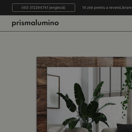
(40) 312294741 (engleză)
14 zile pentru a reveni
Livrare