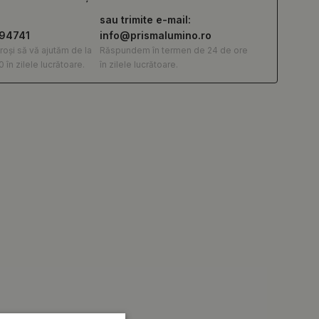
sau trimite e-mail:
294741
info@prismalumino.ro
roși să vă ajutăm de la
Răspundem în termen de 24 de ore
0 în zilele lucrătoare.
în zilele lucrătoare.