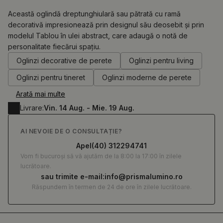
Această oglindă dreptunghiulară sau pătrată cu ramă
decorativă impresionează prin designul său deosebit și prin
modelul Tablou în ulei abstract, care adaugă o notă de
0.00
RON
personalitate fiecărui spațiu.
Oglinzi decorative de perete
Oglinzi pentru living
Oglinzi pentru tineret
Oglinzi moderne de perete
Arată mai multe
Livrare:
Vin. 14 Aug. - Mie. 19 Aug.
AI NEVOIE DE O CONSULTAȚIE?
Apel
(40) 312294741
Vom fi bucuroși să vă ajutăm de la 8:00 la 17:00 în zilele
lucrătoare.
sau trimite e-mail:
info@prismalumino.ro
Răspundem în termen de 24 de ore în zilele lucrătoare.