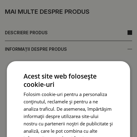
MAI MULTE DESPRE PRODUS
DESCRIERE PRODUS
INFORMAȚII DESPRE PRODUS
• Realizat din sticlă securizată, care asigură durabilitate și
rezistență la deteriorări.
Acest site web folosește
•
Oglindă fabricată în Polonia.
cookie-uri
• Garanție de la producător.
• Timp de livrare rapid.
Folosim cookie-uri pentru a personaliza
conținutul, reclamele și pentru a ne
Spatele oglinzii (folie de protecție) poate diferi ca
analiza traficul. De asemenea, împărtășim
culoare față de cea prezentată în ofertă.
Acest lucru nu
informații despre utilizarea site-ului
afectează calitatea produsului și nu constituie motiv
nostru cu partenerii noștri de publicitate și
de reclamație.
analiză, care le pot combina cu alte