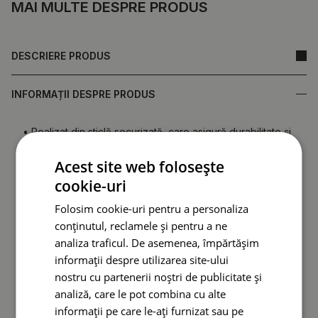
MAI MULTE DESPRE PRODUS
DESCRIERE PRODUS
INFORMAȚII DESPRE PRODUS
• Realizat din sticlă securizată, care asigură durabilitate și
rezistență la deteriorări.
Acest site web folosește
•
Oglindă fabricată în Polonia.
• Garanție de la producător.
cookie-uri
• Timp de livrare rapid.
Folosim cookie-uri pentru a personaliza
conținutul, reclamele și pentru a ne
Spatele oglinzii (folie de protecție) poate diferi ca
culoare față de cea prezentată în ofertă.
Acest lucru nu
analiza traficul. De asemenea, împărtășim
afectează calitatea produsului și nu constituie motiv
informații despre utilizarea site-ului
de reclamație.
nostru cu partenerii noștri de publicitate și
analiză, care le pot combina cu alte
informații pe care le-ați furnizat sau pe