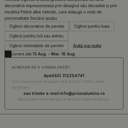
decorativă impresionează prin designul său deosebit și prin
modelul Pietre albe netede, care adaugă o notă de
0.00
RON
personalitate fiecărui spațiu.
Oglinzi decorative de perete
Oglinzi pentru baie
Oglinzi pentru hol sau antreu
Oglinzi minimaliste de perete
Arată mai multe
Livrare:
Joi 13 Aug. - Mar. 18 Aug.
AI NEVOIE DE O CONSULTAȚIE?
Apel
(40) 312294741
Vom fi bucuroși să vă ajutăm de la 8:00 la 17:00 în zilele
lucrătoare.
sau trimite e-mail:
info@prismalumino.ro
Răspundem în termen de 24 de ore în zilele lucrătoare.