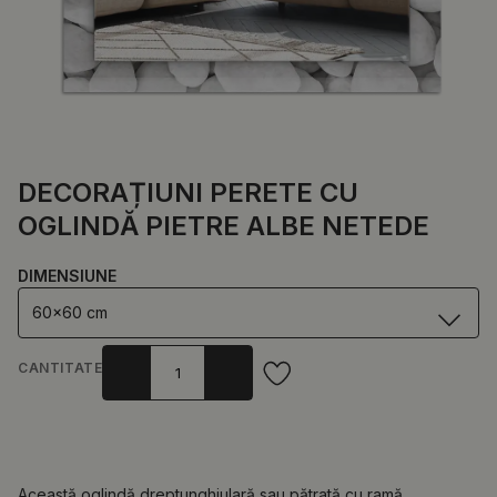
DECORAȚIUNI PERETE CU
OGLINDĂ PIETRE ALBE NETEDE
DIMENSIUNE
60x60 cm
CANTITATE
Această oglindă dreptunghiulară sau pătrată cu ramă