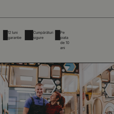
12 luni
Cumpărături
Pe
garantie
sigure
piata
de 10
ani