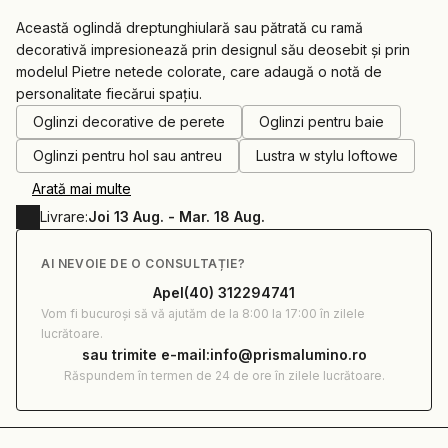
Această oglindă dreptunghiulară sau pătrată cu ramă
decorativă impresionează prin designul său deosebit și prin
modelul Pietre netede colorate, care adaugă o notă de
0.00
RON
personalitate fiecărui spațiu.
Oglinzi decorative de perete
Oglinzi pentru baie
Oglinzi pentru hol sau antreu
Lustra w stylu loftowe
Arată mai multe
Livrare:
Joi 13 Aug. - Mar. 18 Aug.
AI NEVOIE DE O CONSULTAȚIE?
Apel
(40) 312294741
Vom fi bucuroși să vă ajutăm de la 8:00 la 17:00 în zilele
lucrătoare.
sau trimite e-mail:
info@prismalumino.ro
Răspundem în termen de 24 de ore în zilele lucrătoare.