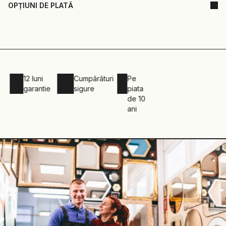
OPȚIUNI DE PLATĂ
12 luni
Cumpărături
Pe
garantie
sigure
piata
de 10
ani