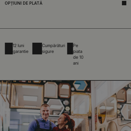
OPȚIUNI DE PLATĂ
12 luni
Cumpărături
Pe
garantie
sigure
piata
de 10
ani