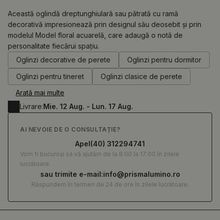
Această oglindă dreptunghiulară sau pătrată cu ramă
decorativă impresionează prin designul său deosebit și prin
modelul Model floral acuarelă, care adaugă o notă de
0.00
RON
personalitate fiecărui spațiu.
Oglinzi decorative de perete
Oglinzi pentru dormitor
Oglinzi pentru tineret
Oglinzi clasice de perete
Arată mai multe
Livrare:
Mie. 12 Aug. - Lun. 17 Aug.
AI NEVOIE DE O CONSULTAȚIE?
Apel
(40) 312294741
Vom fi bucuroși să vă ajutăm de la 8:00 la 17:00 în zilele
lucrătoare.
sau trimite e-mail:
info@prismalumino.ro
Răspundem în termen de 24 de ore în zilele lucrătoare.