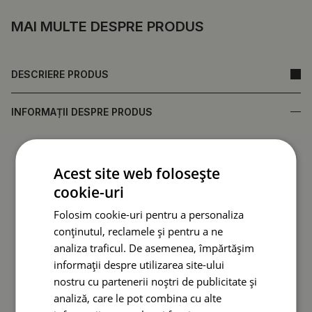
MAI MULTE DESPRE PRODUS
DESCRIERE PRODUS
INFORMAȚII DESPRE PRODUS
• Realizat din sticlă securizată, care asigură durabilitate și
rezistență la deteriorări.
Acest site web folosește
•
Oglindă fabricată în Polonia.
cookie-uri
• Garanție de la producător.
• Timp de livrare rapid.
Folosim cookie-uri pentru a personaliza
conținutul, reclamele și pentru a ne
Spatele oglinzii (folie de protecție) poate diferi ca
analiza traficul. De asemenea, împărtășim
culoare față de cea prezentată în ofertă.
Acest lucru nu
informații despre utilizarea site-ului
afectează calitatea produsului și nu constituie motiv
nostru cu partenerii noștri de publicitate și
de reclamație.
analiză, care le pot combina cu alte