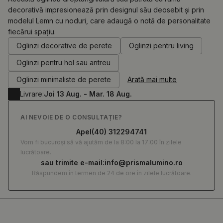
decorativă impresionează prin designul său deosebit și prin
modelul Lemn cu noduri, care adaugă o notă de personalitate
0.00
RON
fiecărui spațiu.
Oglinzi decorative de perete
Oglinzi pentru living
Oglinzi pentru hol sau antreu
Oglinzi minimaliste de perete
Arată mai multe
Livrare:
Joi 13 Aug. - Mar. 18 Aug.
AI NEVOIE DE O CONSULTAȚIE?
Apel
(40) 312294741
Vom fi bucuroși să vă ajutăm de la 8:00 la 17:00 în zilele
lucrătoare.
sau trimite e-mail:
info@prismalumino.ro
Răspundem în termen de 24 de ore în zilele lucrătoare.