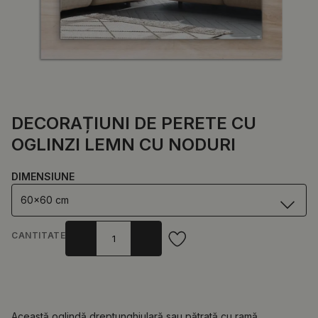
DECORAȚIUNI DE PERETE CU
OGLINZI LEMN CU NODURI
DIMENSIUNE
60x60 cm
CANTITATE
Această oglindă dreptunghiulară sau pătrată cu ramă