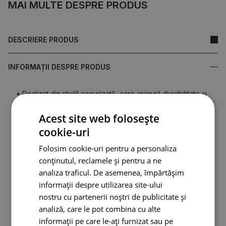
MAI MULTE DESPRE PRODUS
DESCRIERE PRODUS
INFORMAȚII DESPRE PRODUS
• Realizat din sticlă securizată, care asigură durabilitate și
rezistență la deteriorări.
Acest site web folosește
•
Oglindă fabricată în Polonia.
• Garanție de la producător.
cookie-uri
• Timp de livrare rapid.
Folosim cookie-uri pentru a personaliza
conținutul, reclamele și pentru a ne
Spatele oglinzii (folie de protecție) poate diferi ca
culoare față de cea prezentată în ofertă.
Acest lucru nu
analiza traficul. De asemenea, împărtășim
afectează calitatea produsului și nu constituie motiv
informații despre utilizarea site-ului
de reclamație.
nostru cu partenerii noștri de publicitate și
analiză, care le pot combina cu alte
informații pe care le-ați furnizat sau pe