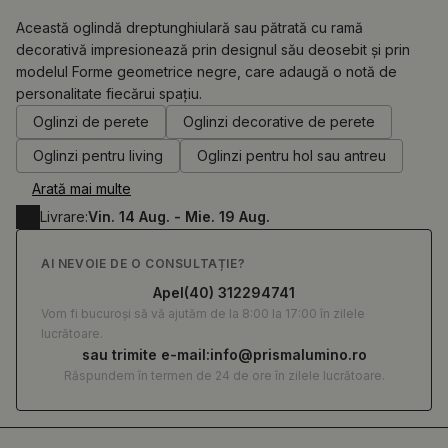
Această oglindă dreptunghiulară sau pătrată cu ramă
decorativă impresionează prin designul său deosebit și prin
modelul Forme geometrice negre, care adaugă o notă de
0.00
RON
personalitate fiecărui spațiu.
Oglinzi de perete
Oglinzi decorative de perete
Oglinzi pentru living
Oglinzi pentru hol sau antreu
Arată mai multe
Livrare:
Vin. 14 Aug. - Mie. 19 Aug.
AI NEVOIE DE O CONSULTAȚIE?
Apel
(40) 312294741
Vom fi bucuroși să vă ajutăm de la 8:00 la 17:00 în zilele
lucrătoare.
sau trimite e-mail:
info@prismalumino.ro
Răspundem în termen de 24 de ore în zilele lucrătoare.