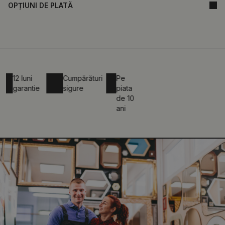
OPȚIUNI DE PLATĂ
12 luni
Cumpărături
Pe
garantie
sigure
piata
de 10
ani