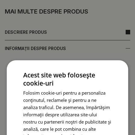
MAI MULTE DESPRE PRODUS
DESCRIERE PRODUS
INFORMAȚII DESPRE PRODUS
• Realizat din sticlă securizată, care asigură durabilitate și
rezistență la deteriorări.
Acest site web folosește
•
Oglindă fabricată în Polonia.
cookie-uri
• Garanție de la producător.
• Timp de livrare rapid.
Folosim cookie-uri pentru a personaliza
conținutul, reclamele și pentru a ne
Spatele oglinzii (folie de protecție) poate diferi ca
analiza traficul. De asemenea, împărtășim
culoare față de cea prezentată în ofertă.
Acest lucru nu
informații despre utilizarea site-ului
afectează calitatea produsului și nu constituie motiv
nostru cu partenerii noștri de publicitate și
de reclamație.
analiză, care le pot combina cu alte