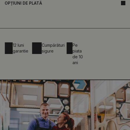
OPȚIUNI DE PLATĂ
12 luni
Cumpărături
Pe
garantie
sigure
piata
de 10
ani