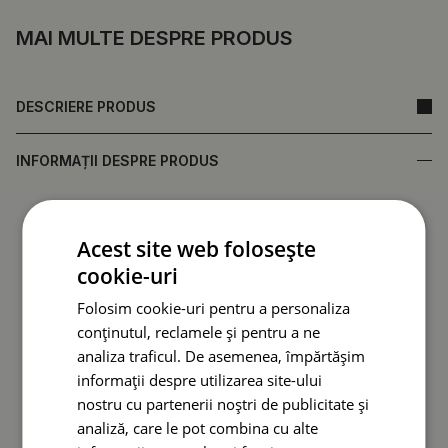
MAI MULTE DESPRE PRODUS
DESCRIERE PRODUS
INFORMAȚII DESPRE PRODUS
• Realizat din sticlă securizată, care asigură durabilitate și
rezistență la deteriorări.
Acest site web folosește
•
Oglindă fabricată în Polonia.
cookie-uri
• Garanție de la producător.
• Timp de livrare rapid.
Folosim cookie-uri pentru a personaliza
conținutul, reclamele și pentru a ne
Spatele oglinzii (folie de protecție) poate diferi ca
analiza traficul. De asemenea, împărtășim
culoare față de cea prezentată în ofertă.
Acest lucru nu
informații despre utilizarea site-ului
afectează calitatea produsului și nu constituie motiv
nostru cu partenerii noștri de publicitate și
de reclamație.
analiză, care le pot combina cu alte